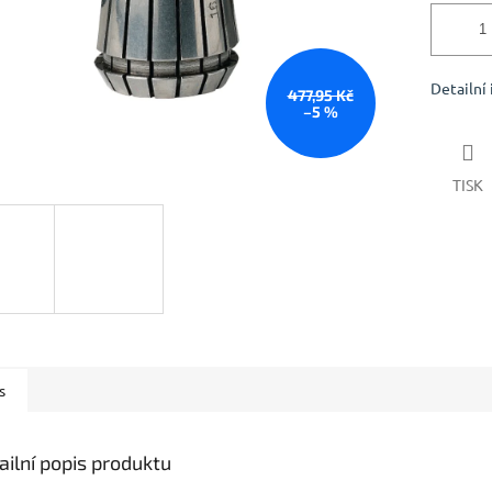
Detailní
477,95 Kč
–5 %
TISK
s
ailní popis produktu