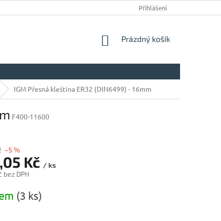
Přihlášení
NÁKUPNÍ
Prázdný košík
KOŠÍK
IGM Přesná kleština ER32 (DIN6499) - 16mm
mm
F400-11600
č
–5 %
,05 Kč
/ ks
č bez DPH
dem
(3 ks)