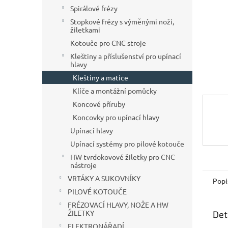
n
Spirálové frézy
e
Stopkové frézy s výměnými noži,
l
žiletkami
Kotouče pro CNC stroje
Kleštiny a příslušenství pro upínací
hlavy
Kleštiny a matice
Klíče a montážní pomůcky
Koncové příruby
Koncovky pro upínací hlavy
Upínací hlavy
Upínací systémy pro pilové kotouče
HW tvrdokovové žiletky pro CNC
nástroje
VRTÁKY A SUKOVNÍKY
Popi
PILOVÉ KOTOUČE
FRÉZOVACÍ HLAVY, NOŽE A HW
ŽILETKY
Det
ELEKTRONÁŘADÍ