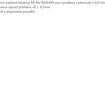
itní a přesné kleštiny ER dle DIN6499 jsou vyrobeny s přesností v 0,01m
rance upnutí průměru +0 / - 0,7mm.
né v plastovém pouzdře.