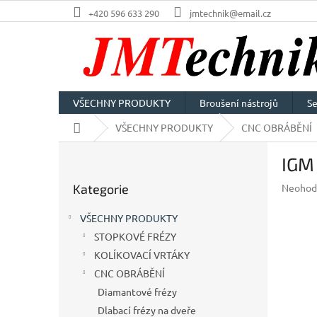
Přejít
+420 596 633 290
jmtechnik@email.cz
na
obsah
VŠECHNY PRODUKTY
Broušení nástrojů
Se
Domů
VŠECHNY PRODUKTY
CNC OBRÁBĚNÍ
P
IGM
o
Přeskočit
s
Průměr
Kategorie
Neohod
kategorie
t
hodnoc
r
produkt
VŠECHNY PRODUKTY
a
je
STOPKOVÉ FRÉZY
n
0,0
z
KOLÍKOVACÍ VRTÁKY
n
5
í
CNC OBRÁBĚNÍ
hvězdič
p
Diamantové frézy
a
Dlabací frézy na dveře