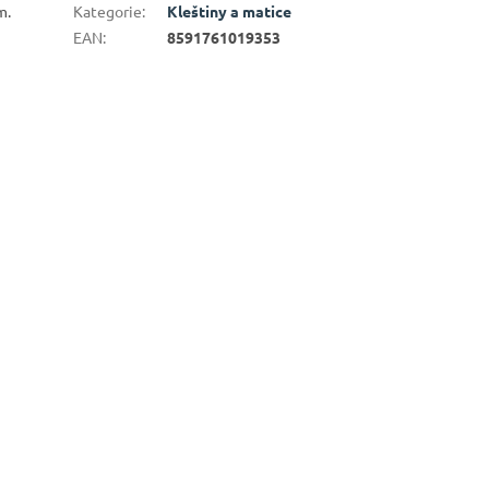
m.
Kategorie
:
Kleštiny a matice
EAN
:
8591761019353