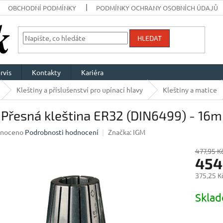
OBCHODNÍ PODMÍNKY
PODMÍNKY OCHRANY OSOBNÍCH ÚDAJŮ
HLEDAT
rvis
Kontakty
Kariéra
Kleštiny a příslušenství pro upínací hlavy
Kleštiny a matice
 Přesná kleština ER32 (DIN6499) - 16
né
noceno
Podrobnosti hodnocení
Značka:
IGM
ení
u
477,95 K
454
375,25 K
Měrná
Skla
ek.
cena: