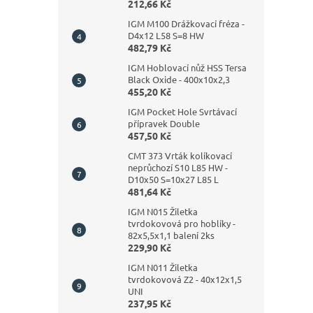
212,66 Kč
IGM M100 Drážkovací fréza -
D4x12 L58 S=8 HW
482,79 Kč
IGM Hoblovací nůž HSS Tersa
Black Oxide - 400x10x2,3
455,20 Kč
IGM Pocket Hole Svrtávací
přípravek Double
457,50 Kč
CMT 373 Vrták kolíkovací
neprůchozí S10 L85 HW -
D10x50 S=10x27 L85 L
481,64 Kč
IGM N015 Žiletka
tvrdokovová pro hoblíky -
82x5,5x1,1 balení 2ks
229,90 Kč
IGM N011 Žiletka
tvrdokovová Z2 - 40x12x1,5
UNI
237,95 Kč