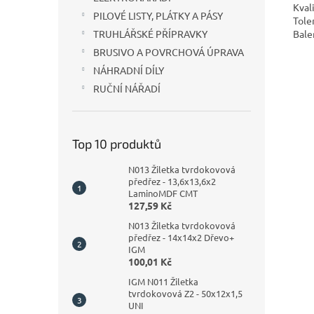
Kval
PILOVÉ LISTY, PLÁTKY A PÁSY
Tole
Bale
TRUHLÁŘSKÉ PŘÍPRAVKY
BRUSIVO A POVRCHOVÁ ÚPRAVA
NÁHRADNÍ DÍLY
RUČNÍ NÁŘADÍ
Top 10 produktů
N013 Žiletka tvrdokovová
předřez - 13,6x13,6x2
LaminoMDF CMT
127,59 Kč
N013 Žiletka tvrdokovová
předřez - 14x14x2 Dřevo+
IGM
100,01 Kč
IGM N011 Žiletka
tvrdokovová Z2 - 50x12x1,5
UNI