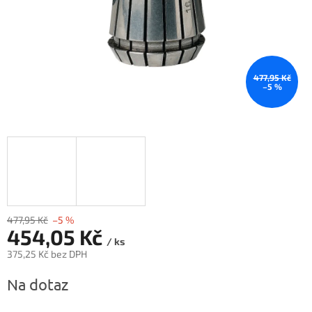
477,95 Kč
–5 %
477,95 Kč
–5 %
454,05 Kč
/ ks
375,25 Kč bez DPH
Měrná
Na dotaz
cena: