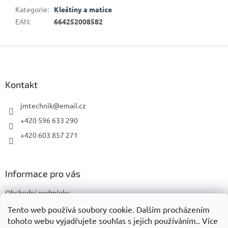
Kategorie
:
Kleštiny a matice
EAN
:
664252008582
Z
á
p
a
Kontakt
t
í
jmtechnik
@
email.cz
+420 596 633 290
+420 603 857 271
Informace pro vás
Obchodní podmínky
Podmínky ochrany osobních údajů
Tento web používá soubory cookie. Dalším procházením
tohoto webu vyjadřujete souhlas s jejich používáním.. Více