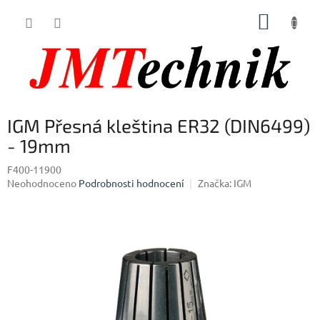
Přejít
NÁKUP
na
obsah
KOŠÍK
IGM Přesná kleština ER32 (DIN6499)
- 19mm
F400-11900
Průměrné
Neohodnoceno
Podrobnosti hodnocení
Značka:
IGM
hodnocení
produktu
je
0,0
z
5
hvězdiček.