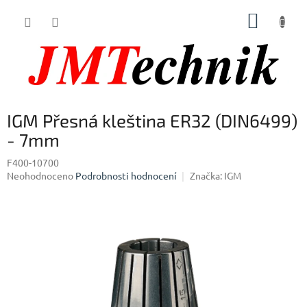
Přejít
NÁKUP
na
obsah
KOŠÍK
IGM Přesná kleština ER32 (DIN6499)
- 7mm
F400-10700
Průměrné
Neohodnoceno
Podrobnosti hodnocení
Značka:
IGM
hodnocení
produktu
je
0,0
z
5
hvězdiček.