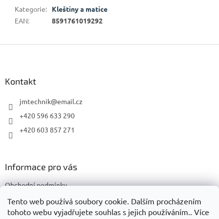
Kategorie
:
Kleštiny a matice
EAN
:
8591761019292
Z
á
p
a
Kontakt
t
í
jmtechnik
@
email.cz
+420 596 633 290
+420 603 857 271
Informace pro vás
Obchodní podmínky
Podmínky ochrany osobních údajů
Tento web používá soubory cookie. Dalším procházením
tohoto webu vyjadřujete souhlas s jejich používáním.. Více