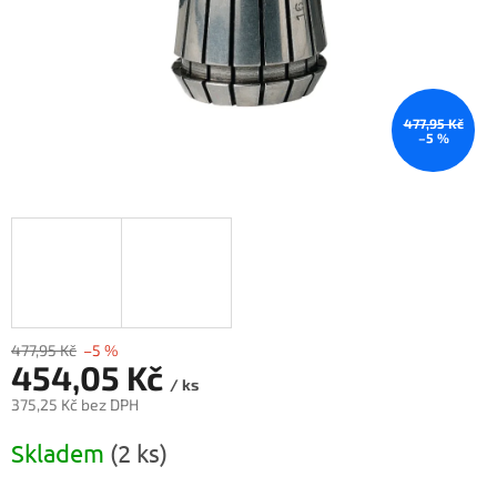
477,95 Kč
–5 %
477,95 Kč
–5 %
454,05 Kč
/ ks
375,25 Kč bez DPH
Měrná
Skladem
(2 ks)
cena: