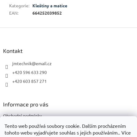
Kategorie
:
Kleštiny a matice
EAN
:
664252039852
Z
á
p
a
Kontakt
t
í
jmtechnik
@
email.cz
+420 596 633 290
+420 603 857 271
Informace pro vás
Obchodní podmínky
Podmínky ochrany osobních údajů
Tento web používá soubory cookie. Dalším procházením
tohoto webu vyjadřujete souhlas s jejich používáním.. Více