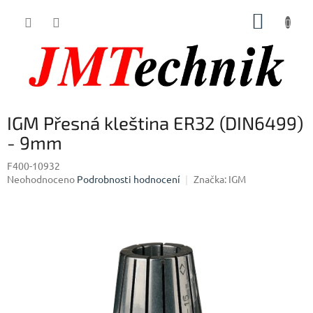
Přejít
NÁKUP
na
obsah
KOŠÍK
IGM Přesná kleština ER32 (DIN6499)
- 9mm
F400-10932
Průměrné
Neohodnoceno
Podrobnosti hodnocení
Značka:
IGM
hodnocení
produktu
je
0,0
z
5
hvězdiček.