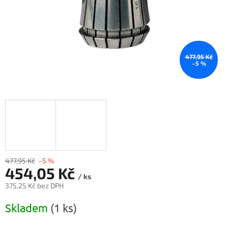
477,95 Kč
–5 %
477,95 Kč
–5 %
454,05 Kč
/ ks
375,25 Kč bez DPH
Měrná
Skladem
(1 ks)
cena: