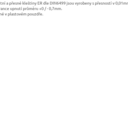
itní a přesné kleštiny ER dle DIN6499 jsou vyrobeny s přesností v 0,01m
rance upnutí průměru +0 / - 0,7mm.
né v plastovém pouzdře.