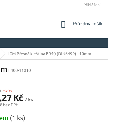
Přihlášení
NÁKUPNÍ
Prázdný košík
KOŠÍK
IGM Přesná kleština ER40 (DIN6499) - 10mm
mm
F400-11010
č
–5 %
,27 Kč
/ ks
č bez DPH
dem
(1 ks)