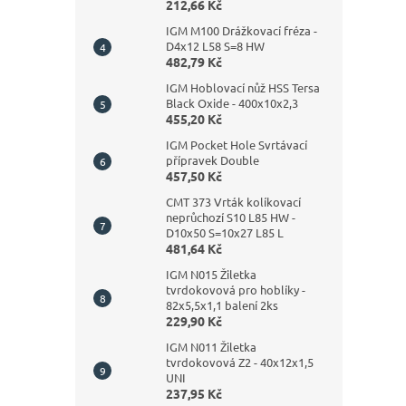
212,66 Kč
IGM M100 Drážkovací fréza -
D4x12 L58 S=8 HW
482,79 Kč
IGM Hoblovací nůž HSS Tersa
Black Oxide - 400x10x2,3
455,20 Kč
IGM Pocket Hole Svrtávací
přípravek Double
457,50 Kč
CMT 373 Vrták kolíkovací
neprůchozí S10 L85 HW -
D10x50 S=10x27 L85 L
481,64 Kč
IGM N015 Žiletka
tvrdokovová pro hoblíky -
82x5,5x1,1 balení 2ks
229,90 Kč
IGM N011 Žiletka
tvrdokovová Z2 - 40x12x1,5
UNI
237,95 Kč