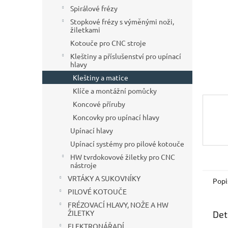
n
Spirálové frézy
e
Stopkové frézy s výměnými noži,
l
žiletkami
Kotouče pro CNC stroje
Kleštiny a příslušenství pro upínací
hlavy
Kleštiny a matice
Klíče a montážní pomůcky
Koncové příruby
Koncovky pro upínací hlavy
Upínací hlavy
Upínací systémy pro pilové kotouče
HW tvrdokovové žiletky pro CNC
nástroje
VRTÁKY A SUKOVNÍKY
Popi
PILOVÉ KOTOUČE
FRÉZOVACÍ HLAVY, NOŽE A HW
ŽILETKY
Det
ELEKTRONÁŘADÍ