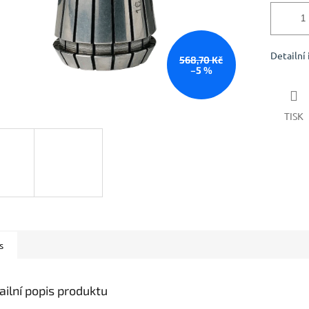
Detailní
568,70 Kč
–5 %
TISK
s
ailní popis produktu