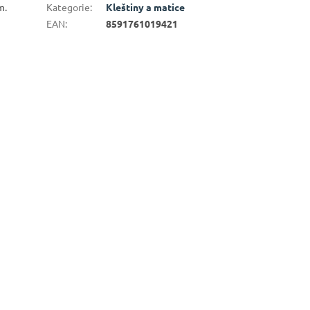
m.
Kategorie
:
Kleštiny a matice
EAN
:
8591761019421