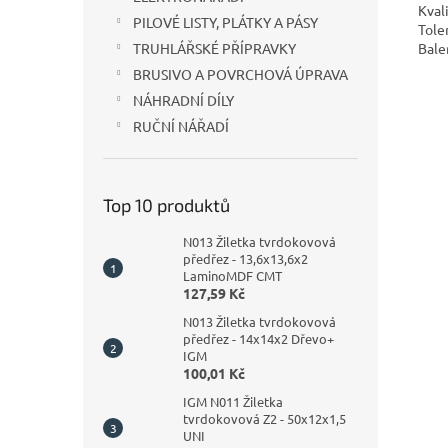
Kval
PILOVÉ LISTY, PLÁTKY A PÁSY
Tole
Bale
TRUHLÁŘSKÉ PŘÍPRAVKY
BRUSIVO A POVRCHOVÁ ÚPRAVA
NÁHRADNÍ DÍLY
RUČNÍ NÁŘADÍ
Top 10 produktů
N013 Žiletka tvrdokovová
předřez - 13,6x13,6x2
LaminoMDF CMT
127,59 Kč
N013 Žiletka tvrdokovová
předřez - 14x14x2 Dřevo+
IGM
100,01 Kč
IGM N011 Žiletka
tvrdokovová Z2 - 50x12x1,5
UNI