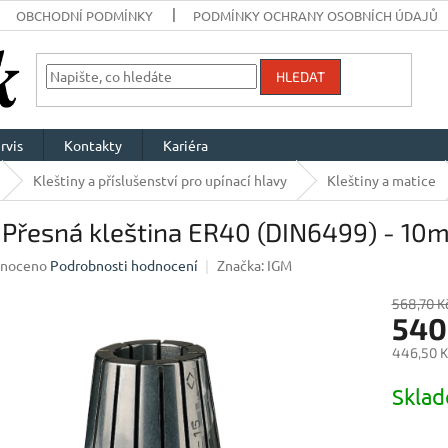
OBCHODNÍ PODMÍNKY
PODMÍNKY OCHRANY OSOBNÍCH ÚDAJŮ
HLEDAT
rvis
Kontakty
Kariéra
Kleštiny a příslušenství pro upínací hlavy
Kleštiny a matice
 Přesná kleština ER40 (DIN6499) - 10
né
noceno
Podrobnosti hodnocení
Značka:
IGM
ení
u
568,70 K
540
446,50 K
Měrná
Skla
ek.
cena: