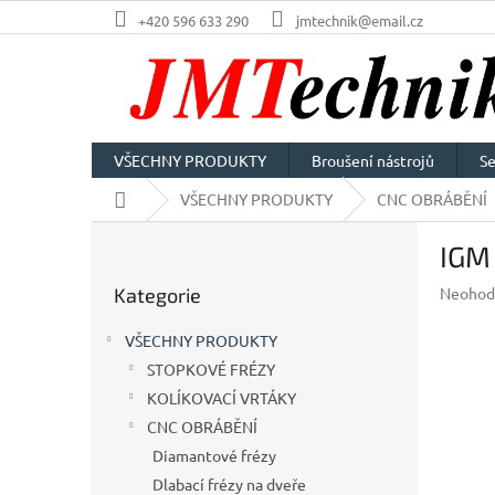
Přejít
+420 596 633 290
jmtechnik@email.cz
na
obsah
VŠECHNY PRODUKTY
Broušení nástrojů
Se
Domů
VŠECHNY PRODUKTY
CNC OBRÁBĚNÍ
P
IGM
o
Přeskočit
s
Průměr
Kategorie
Neohod
kategorie
t
hodnoc
r
produkt
VŠECHNY PRODUKTY
a
je
STOPKOVÉ FRÉZY
n
0,0
z
KOLÍKOVACÍ VRTÁKY
n
5
í
CNC OBRÁBĚNÍ
hvězdič
p
Diamantové frézy
a
Dlabací frézy na dveře