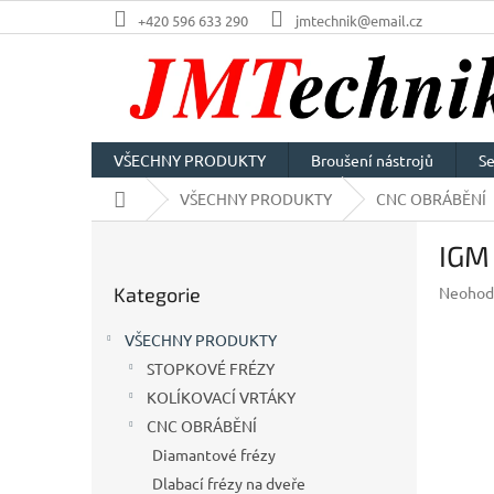
Přejít
+420 596 633 290
jmtechnik@email.cz
na
obsah
VŠECHNY PRODUKTY
Broušení nástrojů
Se
Domů
VŠECHNY PRODUKTY
CNC OBRÁBĚNÍ
P
IGM
o
Přeskočit
s
Průměr
Kategorie
Neohod
kategorie
t
hodnoc
r
produkt
VŠECHNY PRODUKTY
a
je
STOPKOVÉ FRÉZY
n
0,0
z
KOLÍKOVACÍ VRTÁKY
n
5
í
CNC OBRÁBĚNÍ
hvězdič
p
Diamantové frézy
a
Dlabací frézy na dveře