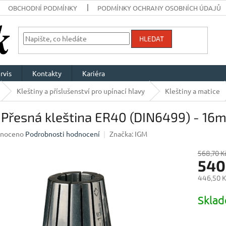
OBCHODNÍ PODMÍNKY
PODMÍNKY OCHRANY OSOBNÍCH ÚDAJŮ
HLEDAT
rvis
Kontakty
Kariéra
Kleštiny a příslušenství pro upínací hlavy
Kleštiny a matice
 Přesná kleština ER40 (DIN6499) - 16
né
noceno
Podrobnosti hodnocení
Značka:
IGM
ení
u
568,70 K
540
446,50 K
Měrná
Skla
ek.
cena: