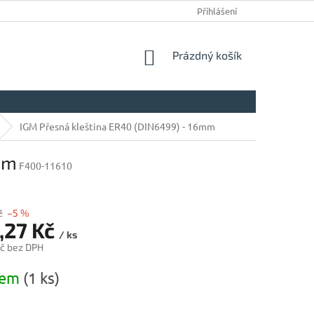
Přihlášení
NÁKUPNÍ
Prázdný košík
KOŠÍK
IGM Přesná kleština ER40 (DIN6499) - 16mm
mm
F400-11610
č
–5 %
,27 Kč
/ ks
č bez DPH
dem
(1 ks)