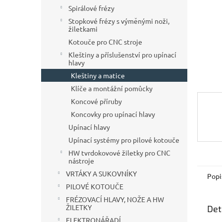
n
Spirálové frézy
e
Stopkové frézy s výměnými noži,
l
žiletkami
Kotouče pro CNC stroje
Kleštiny a příslušenství pro upínací
hlavy
Kleštiny a matice
Klíče a montážní pomůcky
Koncové příruby
Koncovky pro upínací hlavy
Upínací hlavy
Upínací systémy pro pilové kotouče
HW tvrdokovové žiletky pro CNC
nástroje
VRTÁKY A SUKOVNÍKY
Popi
PILOVÉ KOTOUČE
FRÉZOVACÍ HLAVY, NOŽE A HW
ŽILETKY
Det
ELEKTRONÁŘADÍ