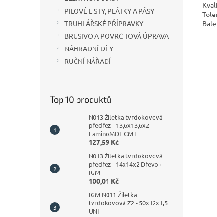
Kval
PILOVÉ LISTY, PLÁTKY A PÁSY
Tole
Bale
TRUHLÁŘSKÉ PŘÍPRAVKY
BRUSIVO A POVRCHOVÁ ÚPRAVA
NÁHRADNÍ DÍLY
RUČNÍ NÁŘADÍ
Top 10 produktů
N013 Žiletka tvrdokovová
předřez - 13,6x13,6x2
LaminoMDF CMT
127,59 Kč
N013 Žiletka tvrdokovová
předřez - 14x14x2 Dřevo+
IGM
100,01 Kč
IGM N011 Žiletka
tvrdokovová Z2 - 50x12x1,5
UNI