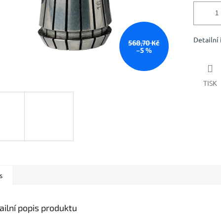
Detailní
568,70 Kč
–5 %
TISK
s
ailní popis produktu