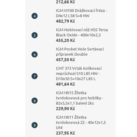
212,66 Kč
IGM M100 Drážkovací fréza -
D4x12 L58 S=8 HW
482,79 Kč
IGM Hoblovací nůž HSS Tersa
Black Oxide - 400x10x2,3
455,20 Kč
IGM Pocket Hole Svrtávací
přípravek Double
457,50 Kč
CMT 373 Vrták kolíkovací
neprůchozí S10 L85 HW -
D10x50 S=10x27 L85 L
481,64 Kč
IGM N015 Žiletka
tvrdokovová pro hoblíky -
82x5,5x1,1 balení 2ks
229,90 Kč
IGM N011 Žiletka
tvrdokovová Z2 - 40x12x1,5
UNI
237,95 Kč