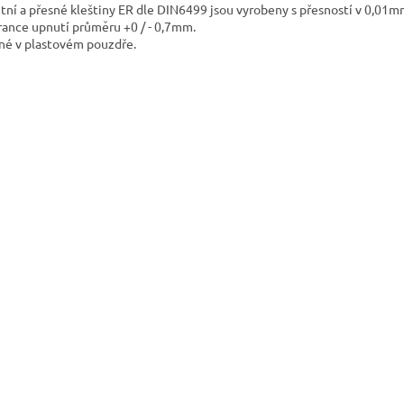
itní a přesné kleštiny ER dle DIN6499 jsou vyrobeny s přesností v 0,01m
rance upnutí průměru +0 / - 0,7mm.
né v plastovém pouzdře.