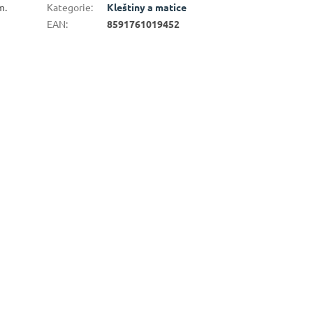
m.
Kategorie
:
Kleštiny a matice
EAN
:
8591761019452