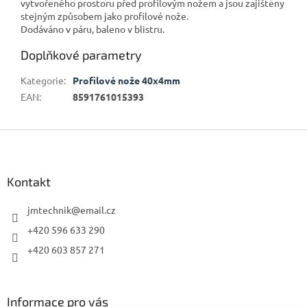
vytvořeného prostoru před profilovým nožem a jsou zajištěny
stejným způsobem jako profilové nože.
Dodáváno v páru, baleno v blistru.
Doplňkové parametry
Kategorie
:
Profilové nože 40x4mm
EAN
:
8591761015393
Z
á
p
a
Kontakt
t
í
jmtechnik
@
email.cz
+420 596 633 290
+420 603 857 271
Informace pro vás