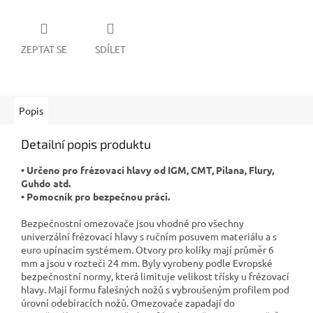
ZEPTAT SE
SDÍLET
Popis
Detailní popis produktu
• Určeno pro frézovací hlavy od IGM, CMT, Pilana, Flury,
Guhdo atd.
• Pomocník pro bezpečnou práci.
Bezpečnostní omezovače jsou vhodné pro všechny
univerzální frézovací hlavy s ručním posuvem materiálu a s
euro upínacím systémem. Otvory pro kolíky mají průměr 6
mm a jsou v rozteči 24 mm. Byly vyrobeny podle Evropské
bezpečnostní normy, která limituje velikost třísky u frézovací
hlavy. Mají formu falešných nožů s vybroušeným profilem pod
úrovní odebíracích nožů. Omezovače zapadají do