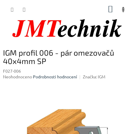
Přejít
NÁKUP
na
obsah
KOŠÍK
IGM profil 006 - pár omezovačů
40x4mm SP
F027-006
Průměrné
Neohodnoceno
Podrobnosti hodnocení
Značka:
IGM
hodnocení
produktu
je
0,0
z
5
hvězdiček.