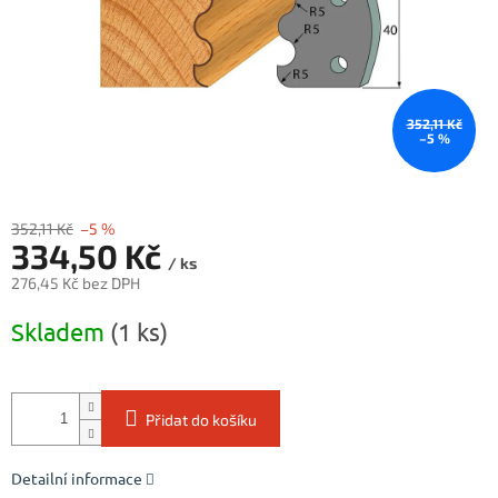
352,11 Kč
–5 %
352,11 Kč
–5 %
334,50 Kč
/ ks
276,45 Kč bez DPH
Měrná
Skladem
(1 ks)
cena:
Přidat do košíku
Detailní informace