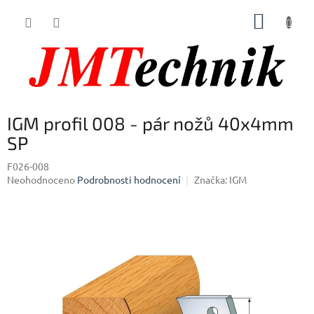
Přejít
NÁKUP
na
obsah
KOŠÍK
IGM profil 008 - pár nožů 40x4mm
SP
F026-008
Průměrné
Neohodnoceno
Podrobnosti hodnocení
Značka:
IGM
hodnocení
produktu
je
0,0
z
5
hvězdiček.