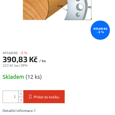
411,40 Kč
–5 %
411,40 Kč
–5 %
390,83 Kč
/ ks
323 Kč bez DPH
Měrná
Skladem
(12 ks)
cena:
Přidat do košíku
Detailní informace