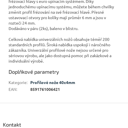
frézovací hlavy s euro upínacím systémem. Díky
jednoduchému upínacímu systému, můžete během chvilky
změnit profil frézování na své frézovací hlavě. Přesné
ustavovací otvory pro kolíky mají průměr 6 mm a jsou v
rozteči 24 mm.
Dodáváno v páru (2ks), baleno v blistru.
Celková nabídka univerzálních nožů obsahuje téměř 200
standardních profilů. Široká nabídka uspokojí i náročného
zákazníka. Univerzální profilové nože nejsou určené pro
sériovou výrobu, ale jako dostupná pomoc při zakázkové a
individuální výrobě.
Doplňkové parametry
Kategorie
:
Profilové nože 40x4mm
EAN
:
8591761006421
Z
á
p
a
Kontakt