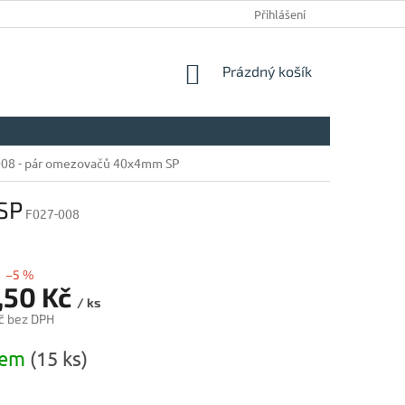
Přihlášení
NÁKUPNÍ
Prázdný košík
KOŠÍK
 008 - pár omezovačů 40x4mm SP
SP
F027-008
–5 %
,50 Kč
/ ks
č bez DPH
dem
(15 ks)