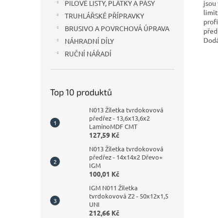
jsou
PILOVÉ LISTY, PLÁTKY A PÁSY
limi
TRUHLÁŘSKÉ PŘÍPRAVKY
prof
BRUSIVO A POVRCHOVÁ ÚPRAVA
před
Dodá
NÁHRADNÍ DÍLY
RUČNÍ NÁŘADÍ
Top 10 produktů
N013 Žiletka tvrdokovová
předřez - 13,6x13,6x2
LaminoMDF CMT
127,59 Kč
N013 Žiletka tvrdokovová
předřez - 14x14x2 Dřevo+
IGM
100,01 Kč
IGM N011 Žiletka
tvrdokovová Z2 - 50x12x1,5
UNI
212,66 Kč