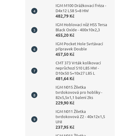
IGM M100 Drážkovací fréza -
D4x12 L58 S=8 HW
482,79 Kč
IGM Hoblovací nůž HSS Tersa
Black Oxide - 400x10x2,3
455,20 Kč
IGM Pocket Hole Svrtávací
přípravek Double
457,50 Kč
CMT 373 Vrták kolíkovací
neprůchozí S10 L85 HW -
D10x50 S=10x27 L85 L
481,64 Kč
IGM N015 Žiletka
tvrdokovová pro hoblíky -
82x5,5x1,1 balení 2ks
229,90 Kč
IGM N011 Žiletka
tvrdokovová Z2 - 40x12x1,5
UNI
237,95 Kč
IGM N011 Žiletka