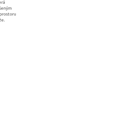
erá
oušeným
prostoru
že.