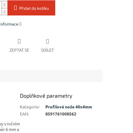
Přidat do košíku
 informace
ZEPTAT SE
SDÍLET
Doplňkové parametry
Kategorie
:
Profilové nože 40x4mm
EAN
:
8591761008562
vy s ručním
měr 6 mm a