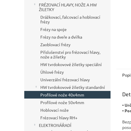
n
FRÉZOVACÍ HLAVY, NOŽE A HW
e
ŽILETKY
l
Drážkovací, falcovací a hoblovací
frézy
Frézy na spoje
Frézy na dveře a dvířka
Zaoblovací frézy
Příslušenství pro frézovací hlavy,
nože a žiletky
HW tvrdokovové žiletky speciální
Úhlové frézy
Popi
Univerzální frézovací hlavy
HW tvrdokovové žiletky standardní
Det
Profilové nože 40x4mm
Profilové nože 50x4mm
• Ur
Hoblovací nože
• Po
Frézovací hlavy RH+
Bezp
ELEKTRONÁŘADÍ
posu