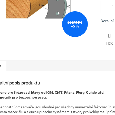
Detailní
352,11 Kč
–5 %
TISK
s
ailní popis produktu
čeno pro frézovací hlavy od IGM, CMT, Pilana, Flury, Guhdo atd.
mocník pro bezpečnou práci.
ečnostní omezovače jsou vhodné pro všechny univerzální frézovací hla
vem materiálu a s euro upínacím systémem. Otvory pro kolíky mají prů