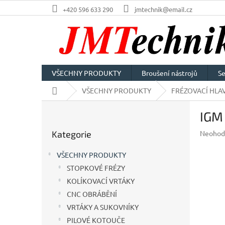
Přejít
+420 596 633 290
jmtechnik@email.cz
na
obsah
VŠECHNY PRODUKTY
Broušení nástrojů
Se
Domů
VŠECHNY PRODUKTY
FRÉZOVACÍ HLAV
P
IGM
o
Přeskočit
s
Průměr
Kategorie
Neohod
kategorie
t
hodnoc
r
produkt
VŠECHNY PRODUKTY
a
je
STOPKOVÉ FRÉZY
n
0,0
z
KOLÍKOVACÍ VRTÁKY
n
5
í
CNC OBRÁBĚNÍ
hvězdič
p
VRTÁKY A SUKOVNÍKY
a
PILOVÉ KOTOUČE