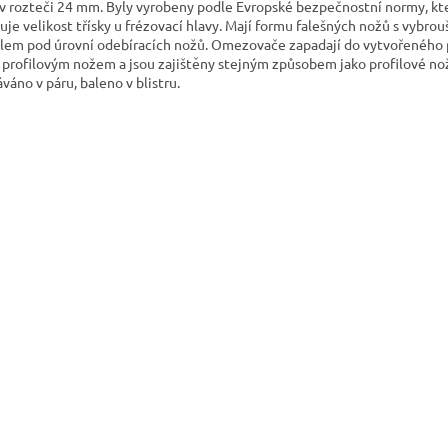
 v rozteči 24 mm. Byly vyrobeny podle Evropské bezpečnostní normy, kt
tuje velikost třísky u frézovací hlavy. Mají formu falešných nožů s vybr
ilem pod úrovní odebíracích nožů. Omezovače zapadají do vytvořeného 
 profilovým nožem a jsou zajištěny stejným způsobem jako profilové no
váno v páru, baleno v blistru.