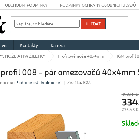
OBCHODNÍ PODMÍNKY
PODMÍNKY OCHRANY OSOBNÍCH ÚDAJŮ
HLEDAT
rvis
Kontakty
Kariéra
Y, NOŽE A HW ŽILETKY
Profilové nože 40x4mm
IGM profil
 profil 008 - pár omezovačů 40x4mm 
né
noceno
Podrobnosti hodnocení
Značka:
IGM
ení
u
352,11 Kč
334
276,45 K
Měrná
Skla
ek.
cena: