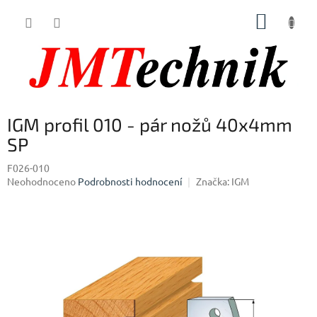
Přejít
NÁKUP
na
obsah
KOŠÍK
IGM profil 010 - pár nožů 40x4mm
SP
F026-010
Průměrné
Neohodnoceno
Podrobnosti hodnocení
Značka:
IGM
hodnocení
produktu
je
0,0
z
5
hvězdiček.