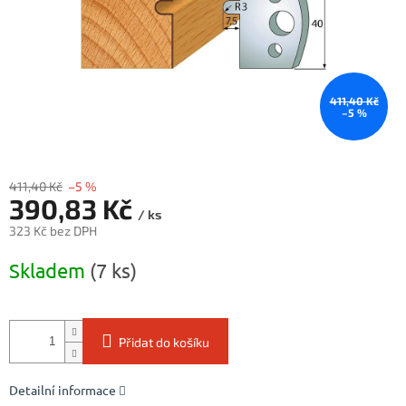
411,40 Kč
–5 %
411,40 Kč
–5 %
390,83 Kč
/ ks
323 Kč bez DPH
Měrná
Skladem
(7 ks)
cena:
Přidat do košíku
Detailní informace