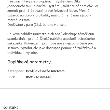
frézovací hlavy s euro upínacím systémem. Díky
jednoduchému upínacímu systému, můžete během chvilky
změnit profil frézování na své frézovací hlavě. Přesné
ustavovací otvory pro kolíky mají průměr 6 mm a jsou v
rozteči 24 mm.
Dodáváno v páru (2ks), baleno v blistru.
Celková nabídka univerzálních nožů obsahuje téměř 200
standardních profilů. Široká nabídka uspokojí i náročného
zákazníka. Univerzální profilové nože nejsou určené pro
sériovou výrobu, ale jako dostupná pomoc při zakázkové a
individuální výrobě.
Doplňkové parametry
Kategorie
:
Profilové nože 40x4mm
EAN
:
8591761006445
Z
á
p
a
Kontakt