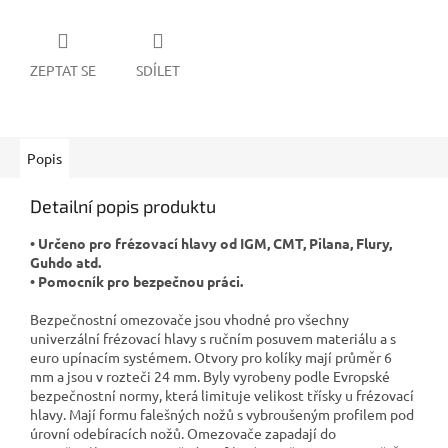
ZEPTAT SE
SDÍLET
Popis
Detailní popis produktu
• Určeno pro frézovací hlavy od IGM, CMT, Pilana, Flury,
Guhdo atd.
• Pomocník pro bezpečnou práci.
Bezpečnostní omezovače jsou vhodné pro všechny
univerzální frézovací hlavy s ručním posuvem materiálu a s
euro upínacím systémem. Otvory pro kolíky mají průměr 6
mm a jsou v rozteči 24 mm. Byly vyrobeny podle Evropské
bezpečnostní normy, která limituje velikost třísky u frézovací
hlavy. Mají formu falešných nožů s vybroušeným profilem pod
úrovní odebíracích nožů. Omezovače zapadají do