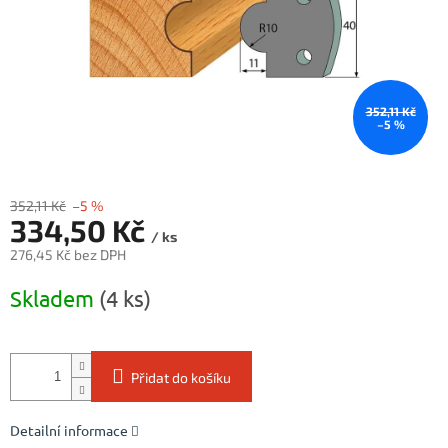
352,11 Kč
–5 %
352,11 Kč
–5 %
334,50 Kč
/ ks
276,45 Kč bez DPH
Měrná
Skladem
(4 ks)
cena:
Přidat do košíku
Detailní informace