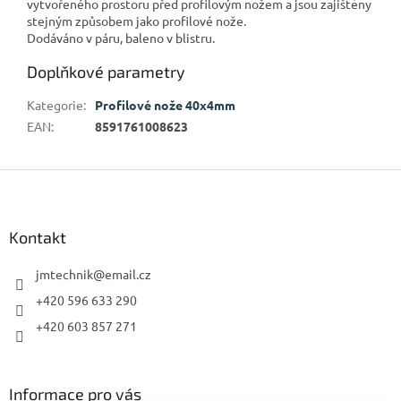
vytvořeného prostoru před profilovým nožem a jsou zajištěny
stejným způsobem jako profilové nože.
Dodáváno v páru, baleno v blistru.
Doplňkové parametry
Kategorie
:
Profilové nože 40x4mm
EAN
:
8591761008623
Z
á
p
a
Kontakt
t
í
jmtechnik
@
email.cz
+420 596 633 290
+420 603 857 271
Informace pro vás