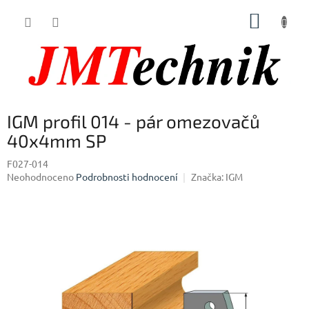
Přejít
NÁKUP
na
obsah
KOŠÍK
IGM profil 014 - pár omezovačů
40x4mm SP
F027-014
Průměrné
Neohodnoceno
Podrobnosti hodnocení
Značka:
IGM
hodnocení
produktu
je
0,0
z
5
hvězdiček.