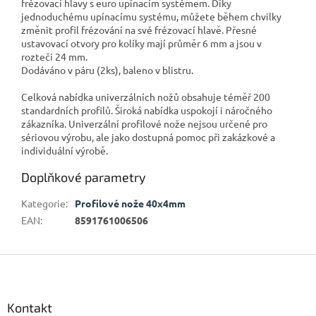
frézovací hlavy s euro upínacím systémem. Díky
jednoduchému upínacímu systému, můžete během chvilky
změnit profil frézování na své frézovací hlavě. Přesné
ustavovací otvory pro kolíky mají průměr 6 mm a jsou v
rozteči 24 mm.
Dodáváno v páru (2ks), baleno v blistru.
Celková nabídka univerzálních nožů obsahuje téměř 200
standardních profilů. Široká nabídka uspokojí i náročného
zákazníka. Univerzální profilové nože nejsou určené pro
sériovou výrobu, ale jako dostupná pomoc při zakázkové a
individuální výrobě.
Doplňkové parametry
Kategorie
:
Profilové nože 40x4mm
EAN
:
8591761006506
Z
á
p
a
Kontakt