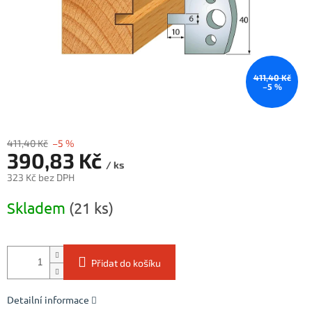
411,40 Kč
–5 %
411,40 Kč
–5 %
390,83 Kč
/ ks
323 Kč bez DPH
Měrná
Skladem
(21 ks)
cena:
Přidat do košíku
Detailní informace