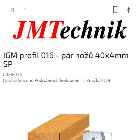
Přejít
NÁKUP
na
obsah
KOŠÍK
IGM profil 016 - pár nožů 40x4mm
SP
F026-016
Průměrné
Neohodnoceno
Podrobnosti hodnocení
Značka:
IGM
hodnocení
produktu
je
0,0
z
5
hvězdiček.