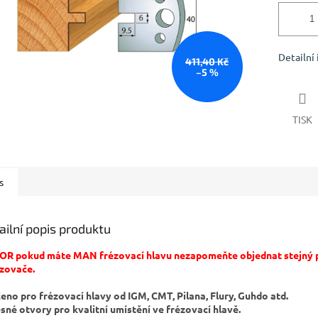
Detailní
411,40 Kč
–5 %
TISK
s
ailní popis produktu
R pokud máte MAN frézovací hlavu nezapomeňte objednat stejný p
zovače.
čeno pro frézovací hlavy od IGM, CMT, Pilana, Flury, Guhdo atd.
esné otvory pro kvalitní umístění ve frézovací hlavě.