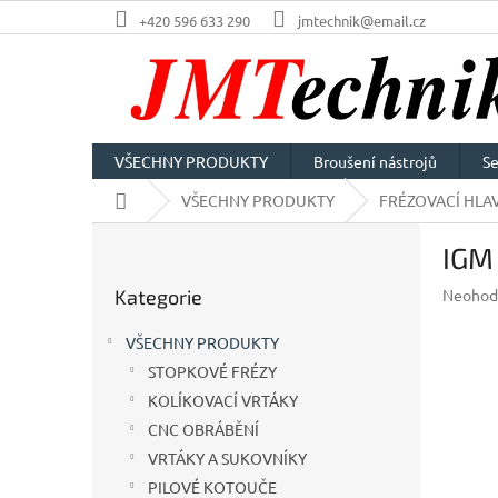
Přejít
+420 596 633 290
jmtechnik@email.cz
na
obsah
VŠECHNY PRODUKTY
Broušení nástrojů
Se
Domů
VŠECHNY PRODUKTY
FRÉZOVACÍ HLAV
P
IGM 
o
Přeskočit
s
Průměr
Kategorie
Neohod
kategorie
t
hodnoc
r
produkt
VŠECHNY PRODUKTY
a
je
STOPKOVÉ FRÉZY
n
0,0
z
KOLÍKOVACÍ VRTÁKY
n
5
í
CNC OBRÁBĚNÍ
hvězdič
p
VRTÁKY A SUKOVNÍKY
a
PILOVÉ KOTOUČE