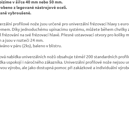
bízíme v šířce 40 mm nebo 50 mm.
robeno z legované nástrojové oceli.
esně vybroušené.
erzální profilové nože jsou určené pro univerzální frézovací hlavy s eur
émem. Díky jednoduchému upínacímu systému, můžete během chvilky 
il frézování na své frézovací hlavě. Přesné ustavovací otvory pro kolíky 
 a jsou v rozteči 24 mm.
váno v páru (2ks), baleno v blistru.
ová nabídka univerzálních nožů obsahuje téměř 200 standardních profilů
dka uspokojí i náročného zákazníka. Univerzální profilové nože nejsou u
ovou výrobu, ale jako dostupná pomoc při zakázkové a individuální výrob