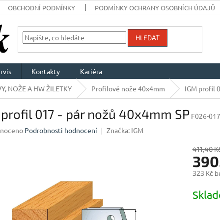
OBCHODNÍ PODMÍNKY
PODMÍNKY OCHRANY OSOBNÍCH ÚDAJŮ
HLEDAT
rvis
Kontakty
Kariéra
Y, NOŽE A HW ŽILETKY
Profilové nože 40x4mm
IGM profil
profil 017 - pár nožů 40x4mm SP
F026-01
né
noceno
Podrobnosti hodnocení
Značka:
IGM
ení
u
411,40 K
390
323 Kč b
Měrná
Skla
ek.
cena: