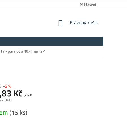
Přihlášení
NÁKUPNÍ
Prázdný košík
KOŠÍK
 017 - pár nožů 40x4mm SP
7
č
–5 %
,83 Kč
/ ks
ez DPH
dem
(15 ks)