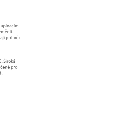
o upínacím
změnit
mají průměr
. Široká
rčené pro
ě.