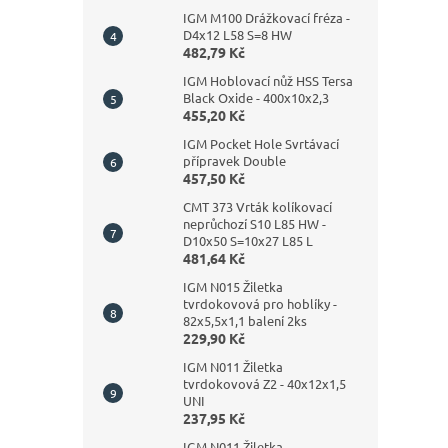
IGM M100 Drážkovací fréza -
D4x12 L58 S=8 HW
482,79 Kč
IGM Hoblovací nůž HSS Tersa
Black Oxide - 400x10x2,3
455,20 Kč
IGM Pocket Hole Svrtávací
přípravek Double
457,50 Kč
CMT 373 Vrták kolíkovací
neprůchozí S10 L85 HW -
D10x50 S=10x27 L85 L
481,64 Kč
IGM N015 Žiletka
tvrdokovová pro hoblíky -
82x5,5x1,1 balení 2ks
229,90 Kč
IGM N011 Žiletka
tvrdokovová Z2 - 40x12x1,5
UNI
237,95 Kč
IGM N011 Žiletka