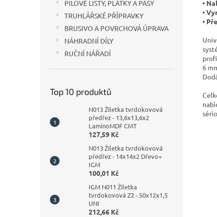
• Na
PILOVÉ LISTY, PLÁTKY A PÁSY
• Vy
TRUHLÁŘSKÉ PŘÍPRAVKY
• Př
BRUSIVO A POVRCHOVÁ ÚPRAVA
Univ
NÁHRADNÍ DÍLY
syst
RUČNÍ NÁŘADÍ
prof
6 mm
Dodá
Top 10 produktů
Celk
nabí
N013 Žiletka tvrdokovová
séri
předřez - 13,6x13,6x2
LaminoMDF CMT
127,59 Kč
N013 Žiletka tvrdokovová
předřez - 14x14x2 Dřevo+
IGM
100,01 Kč
IGM N011 Žiletka
tvrdokovová Z2 - 50x12x1,5
UNI
212,66 Kč