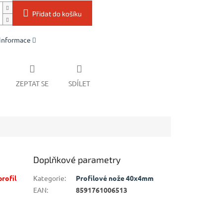
Přidat do košíku
 informace
ZEPTAT SE
SDÍLET
Doplňkové parametry
rofil
Kategorie
:
Profilové nože 40x4mm
EAN
:
8591761006513