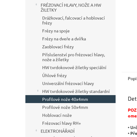
n
FRÉZOVACÍ HLAVY, NOŽE A HW
e
ŽILETKY
l
Drážkovací, falcovací a hoblovací
frézy
Frézy na spoje
Frézy na dveře a dvířka
Zaoblovací frézy
Příslušenství pro frézovací hlavy,
nože a žiletky
HW tvrdokovové žiletky speciální
Úhlové frézy
Popi
Univerzální frézovací hlavy
HW tvrdokovové žiletky standardní
Det
Profilové nože 40x4mm
Profilové nože 50x4mm
POZO
Hoblovací nože
ome
Frézovací hlavy RH+
• Ur
ELEKTRONÁŘADÍ
• Př