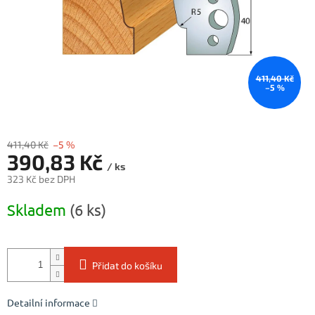
411,40 Kč
–5 %
411,40 Kč
–5 %
390,83 Kč
/ ks
323 Kč bez DPH
Měrná
Skladem
(6 ks)
cena:
Přidat do košíku
Detailní informace