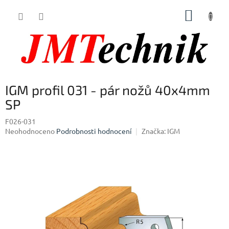
Přejít
NÁKUP
na
obsah
KOŠÍK
IGM profil 031 - pár nožů 40x4mm
SP
F026-031
Průměrné
Neohodnoceno
Podrobnosti hodnocení
Značka:
IGM
hodnocení
produktu
je
0,0
z
5
hvězdiček.