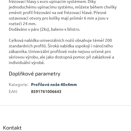
frézovací hlavy s euro upínacím systémem. Díky
jednoduchému upínacímu systému, můžete během chvilky
změnit profil frézování na své frézovací hlavě. Přesné
ustavovací otvory pro kolíky mají průměr 6 mm a jsou v
rozteči 24 mm.
Dodáváno v páru (2ks), baleno v blistru.
Celková nabídka univerzálních nožů obsahuje téměř 200
standardních profilů. Široká nabídka uspokojí i náročného
zákazníka. Univerzální profilové nože nejsou určené pro
sériovou výrobu, ale jako dostupná pomoc při zakázkové a
individuální výrobě.
Doplňkové parametry
Kategorie
:
Profilové nože 40x4mm
EAN
:
8591761006643
Z
á
p
a
Kontakt