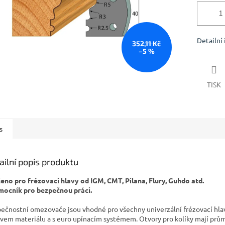
Detailní
352,11 Kč
–5 %
TISK
s
ailní popis produktu
čeno pro frézovací hlavy od IGM, CMT, Pilana, Flury, Guhdo atd.
mocník pro bezpečnou práci.
ečnostní omezovače jsou vhodné pro všechny univerzální frézovací hla
vem materiálu a s euro upínacím systémem. Otvory pro kolíky mají prů