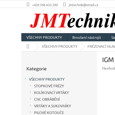
Přejít
+420 596 633 290
jmtechnik@email.cz
na
obsah
VŠECHNY PRODUKTY
Broušení nástrojů
Se
Domů
VŠECHNY PRODUKTY
FRÉZOVACÍ HLAV
P
IGM
o
Přeskočit
s
Průměr
Kategorie
Neohod
kategorie
t
hodnoc
r
produkt
VŠECHNY PRODUKTY
a
je
STOPKOVÉ FRÉZY
n
0,0
z
KOLÍKOVACÍ VRTÁKY
n
5
í
CNC OBRÁBĚNÍ
hvězdič
p
VRTÁKY A SUKOVNÍKY
a
PILOVÉ KOTOUČE