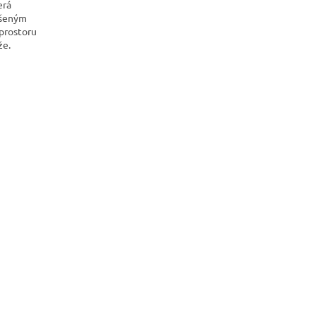
erá
oušeným
prostoru
že.