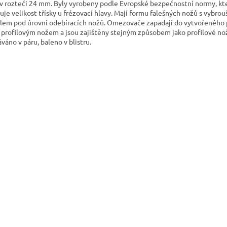
 v rozteči 24 mm. Byly vyrobeny podle Evropské bezpečnostní normy, kt
tuje velikost třísky u frézovací hlavy. Mají formu falešných nožů s vybr
ilem pod úrovní odebíracích nožů. Omezovače zapadají do vytvořeného 
 profilovým nožem a jsou zajištěny stejným způsobem jako profilové no
váno v páru, baleno v blistru.