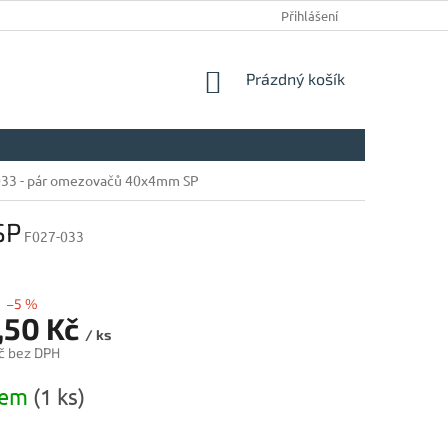
Přihlášení
NÁKUPNÍ
Prázdný košík
KOŠÍK
 033 - pár omezovačů 40x4mm SP
SP
F027-033
–5 %
,50 Kč
/ ks
č bez DPH
dem
(1 ks)