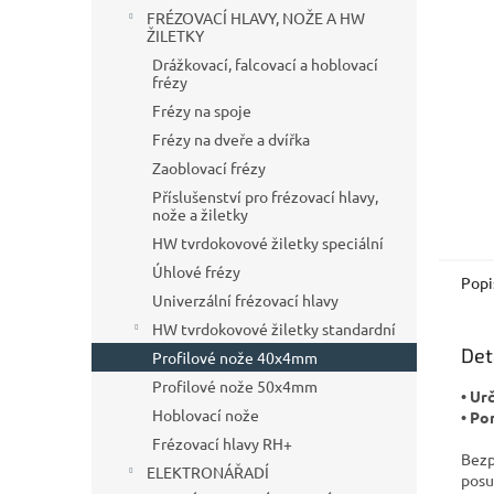
n
FRÉZOVACÍ HLAVY, NOŽE A HW
e
ŽILETKY
l
Drážkovací, falcovací a hoblovací
frézy
Frézy na spoje
Frézy na dveře a dvířka
Zaoblovací frézy
Příslušenství pro frézovací hlavy,
nože a žiletky
HW tvrdokovové žiletky speciální
Úhlové frézy
Popi
Univerzální frézovací hlavy
HW tvrdokovové žiletky standardní
Det
Profilové nože 40x4mm
Profilové nože 50x4mm
• Ur
Hoblovací nože
• Po
Frézovací hlavy RH+
Bezp
ELEKTRONÁŘADÍ
posu