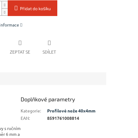
Přidat do košíku
 informace
ZEPTAT SE
SDÍLET
Doplňkové parametry
Kategorie
:
Profilové nože 40x4mm
EAN
:
8591761008814
vy s ručním
měr 6 mm a