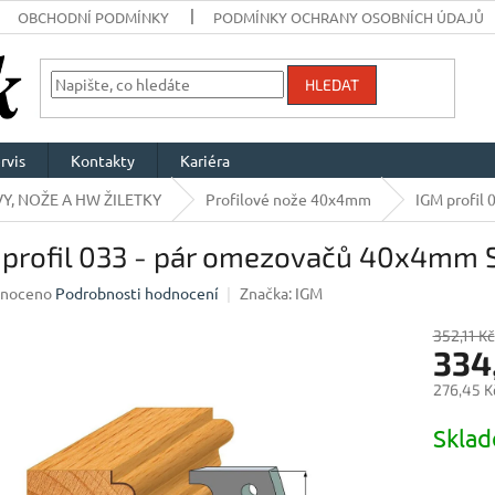
OBCHODNÍ PODMÍNKY
PODMÍNKY OCHRANY OSOBNÍCH ÚDAJŮ
HLEDAT
rvis
Kontakty
Kariéra
Y, NOŽE A HW ŽILETKY
Profilové nože 40x4mm
IGM profil
 profil 033 - pár omezovačů 40x4mm 
né
noceno
Podrobnosti hodnocení
Značka:
IGM
ení
u
352,11 Kč
334
276,45 K
Měrná
Skla
ek.
cena: