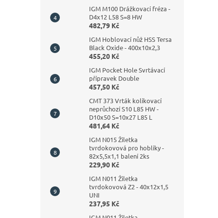
IGM M100 Drážkovací fréza -
D4x12 L58 S=8 HW
482,79 Kč
IGM Hoblovací nůž HSS Tersa
Black Oxide - 400x10x2,3
455,20 Kč
IGM Pocket Hole Svrtávací
přípravek Double
457,50 Kč
CMT 373 Vrták kolíkovací
neprůchozí S10 L85 HW -
D10x50 S=10x27 L85 L
481,64 Kč
IGM N015 Žiletka
tvrdokovová pro hoblíky -
82x5,5x1,1 balení 2ks
229,90 Kč
IGM N011 Žiletka
tvrdokovová Z2 - 40x12x1,5
UNI
237,95 Kč
IGM N011 Žiletka