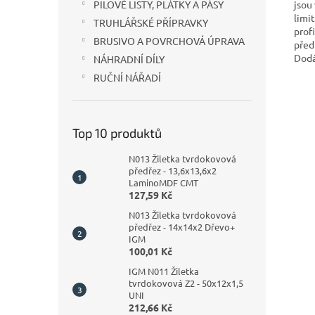
jsou
PILOVÉ LISTY, PLÁTKY A PÁSY
limi
TRUHLÁŘSKÉ PŘÍPRAVKY
prof
BRUSIVO A POVRCHOVÁ ÚPRAVA
před
Dodá
NÁHRADNÍ DÍLY
RUČNÍ NÁŘADÍ
Top 10 produktů
N013 Žiletka tvrdokovová
předřez - 13,6x13,6x2
LaminoMDF CMT
127,59 Kč
N013 Žiletka tvrdokovová
předřez - 14x14x2 Dřevo+
IGM
100,01 Kč
IGM N011 Žiletka
tvrdokovová Z2 - 50x12x1,5
UNI
212,66 Kč