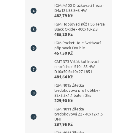
IGM M100 Drážkovací fréza -
D4x12 L58 S=8 HW
482,79 Kč
IGM Hoblovací nůž HSS Tersa
Black Oxide - 400x10x2,3
455,20 Kč
IGM Pocket Hole Svrtávací
přípravek Double
457,50 Kč
CMT 373 Vrták kolíkovací
neprůchozí S10 L85 HW -
D10x50 S=10x27 L85 L
481,64 Kč
IGM N015 Žiletka
tvrdokovová pro hoblíky -
82x5,5x1,1 balení 2ks
229,90 Kč
IGM N011 Žiletka
tvrdokovová Z2 - 40x12x1,5
UNI
237,95 Kč
IGM N011 Žiletka