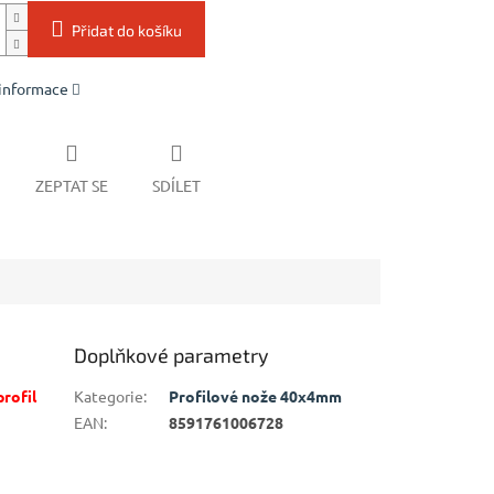
Přidat do košíku
 informace
ZEPTAT SE
SDÍLET
Doplňkové parametry
rofil
Kategorie
:
Profilové nože 40x4mm
EAN
:
8591761006728