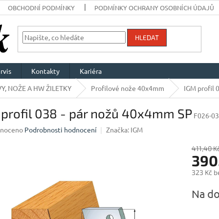
OBCHODNÍ PODMÍNKY
PODMÍNKY OCHRANY OSOBNÍCH ÚDAJŮ
HLEDAT
rvis
Kontakty
Kariéra
Y, NOŽE A HW ŽILETKY
Profilové nože 40x4mm
IGM profil
 profil 038 - pár nožů 40x4mm SP
F026-0
né
noceno
Podrobnosti hodnocení
Značka:
IGM
ení
u
411,40 K
390
323 Kč b
Měrná
Na do
ek.
cena: