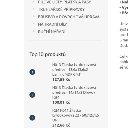
• Na
PILOVÉ LISTY, PLÁTKY A PÁSY
• Vy
TRUHLÁŘSKÉ PŘÍPRAVKY
• Př
BRUSIVO A POVRCHOVÁ ÚPRAVA
Univ
NÁHRADNÍ DÍLY
syst
RUČNÍ NÁŘADÍ
prof
6 mm
Dodá
Top 10 produktů
Celk
nabí
N013 Žiletka tvrdokovová
séri
předřez - 13,6x13,6x2
LaminoMDF CMT
127,59 Kč
N013 Žiletka tvrdokovová
předřez - 14x14x2 Dřevo+
IGM
100,01 Kč
IGM N011 Žiletka
tvrdokovová Z2 - 50x12x1,5
UNI
212,66 Kč