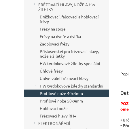
n
FRÉZOVACÍ HLAVY, NOŽE A HW
e
ŽILETKY
l
Drážkovací, falcovací a hoblovací
frézy
Frézy na spoje
Frézy na dveře a dvířka
Zaoblovací frézy
Příslušenství pro frézovací hlavy,
nože a žiletky
HW tvrdokovové žiletky speciální
Úhlové frézy
Popi
Univerzální frézovací hlavy
HW tvrdokovové žiletky standardní
Det
Profilové nože 40x4mm
Profilové nože 50x4mm
POZO
Hoblovací nože
ome
Frézovací hlavy RH+
• Ur
ELEKTRONÁŘADÍ
• Př