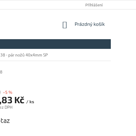
Přihlášení
NÁKUPNÍ
Prázdný košík
KOŠÍK
 038 - pár nožů 40x4mm SP
38
č
–5 %
,83 Kč
/ ks
ez DPH
taz