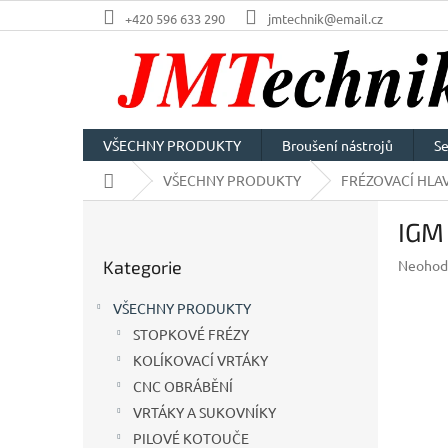
Přejít
+420 596 633 290
jmtechnik@email.cz
na
obsah
VŠECHNY PRODUKTY
Broušení nástrojů
Se
Domů
VŠECHNY PRODUKTY
FRÉZOVACÍ HLAV
P
IGM
o
Přeskočit
s
Průměr
Kategorie
Neohod
kategorie
t
hodnoc
r
produkt
VŠECHNY PRODUKTY
a
je
STOPKOVÉ FRÉZY
n
0,0
z
KOLÍKOVACÍ VRTÁKY
n
5
í
CNC OBRÁBĚNÍ
hvězdič
p
VRTÁKY A SUKOVNÍKY
a
PILOVÉ KOTOUČE