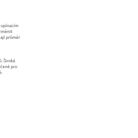
o upínacím
změnit
mají průměr
. Široká
rčené pro
ě.