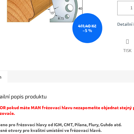
Detailní
411,40 Kč
–5 %
TISK
s
ailní popis produktu
R pokud máte MAN frézovací hlavu nezapomeňte objednat stejný p
zovače.
čeno pro frézovací hlavy od IGM, CMT, Pilana, Flury, Guhdo atd.
esné otvory pro kvalitní umístění ve frézovací hlavě.