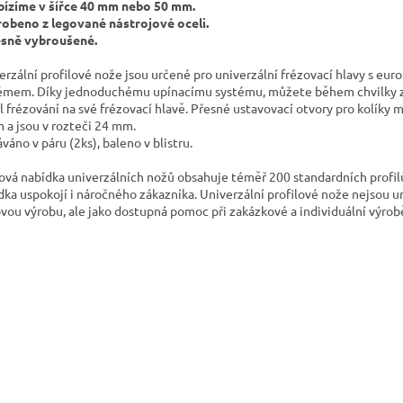
bízíme v šířce 40 mm nebo 50 mm.
robeno z legované nástrojové oceli.
esně vybroušené.
erzální profilové nože jsou určené pro univerzální frézovací hlavy s eur
émem. Díky jednoduchému upínacímu systému, můžete během chvilky 
il frézování na své frézovací hlavě. Přesné ustavovací otvory pro kolíky 
 a jsou v rozteči 24 mm.
váno v páru (2ks), baleno v blistru.
ová nabídka univerzálních nožů obsahuje téměř 200 standardních profilů
dka uspokojí i náročného zákazníka. Univerzální profilové nože nejsou u
ovou výrobu, ale jako dostupná pomoc při zakázkové a individuální výrob