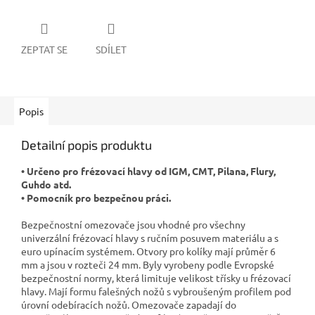
ZEPTAT SE
SDÍLET
Popis
Detailní popis produktu
• Určeno pro frézovací hlavy od IGM, CMT, Pilana, Flury,
Guhdo atd.
• Pomocník pro bezpečnou práci.
Bezpečnostní omezovače jsou vhodné pro všechny
univerzální frézovací hlavy s ručním posuvem materiálu a s
euro upínacím systémem. Otvory pro kolíky mají průměr 6
mm a jsou v rozteči 24 mm. Byly vyrobeny podle Evropské
bezpečnostní normy, která limituje velikost třísky u frézovací
hlavy. Mají formu falešných nožů s vybroušeným profilem pod
úrovní odebíracích nožů. Omezovače zapadají do