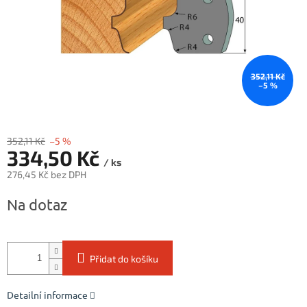
352,11 Kč
–5 %
352,11 Kč
–5 %
334,50 Kč
/ ks
276,45 Kč bez DPH
Měrná
Na dotaz
cena:
Přidat do košíku
Detailní informace