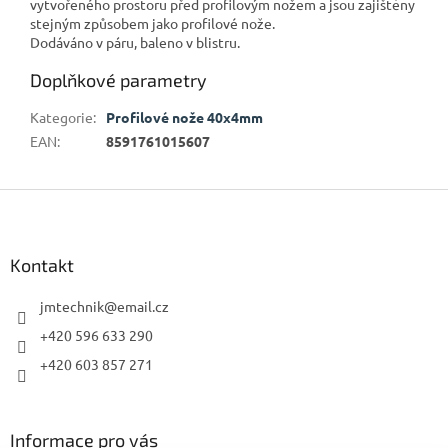
vytvořeného prostoru před profilovým nožem a jsou zajištěny
stejným způsobem jako profilové nože.
Dodáváno v páru, baleno v blistru.
Doplňkové parametry
Kategorie
:
Profilové nože 40x4mm
EAN
:
8591761015607
Z
á
p
a
Kontakt
t
í
jmtechnik
@
email.cz
+420 596 633 290
+420 603 857 271
Informace pro vás