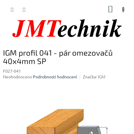
Přejít
NÁKUP
na
obsah
KOŠÍK
IGM profil 041 - pár omezovačů
40x4mm SP
F027-041
Průměrné
Neohodnoceno
Podrobnosti hodnocení
Značka:
IGM
hodnocení
produktu
je
0,0
z
5
hvězdiček.