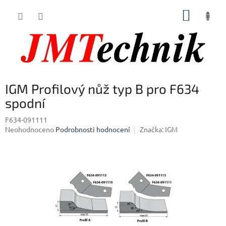
Přejít
NÁKUP
na
obsah
KOŠÍK
IGM Profilový nůž typ B pro F634
spodní
F634-091111
Průměrné
Neohodnoceno
Podrobnosti hodnocení
Značka:
IGM
hodnocení
produktu
je
0,0
z
5
hvězdiček.