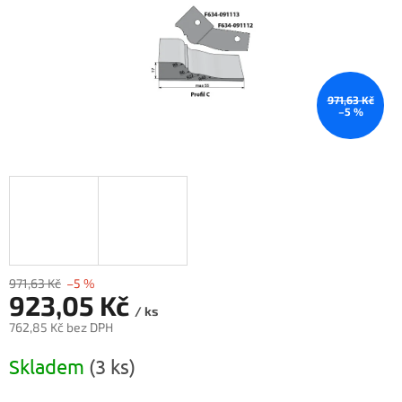
971,63 Kč
–5 %
971,63 Kč
–5 %
923,05 Kč
/ ks
762,85 Kč bez DPH
Měrná
Skladem
(3 ks)
cena: