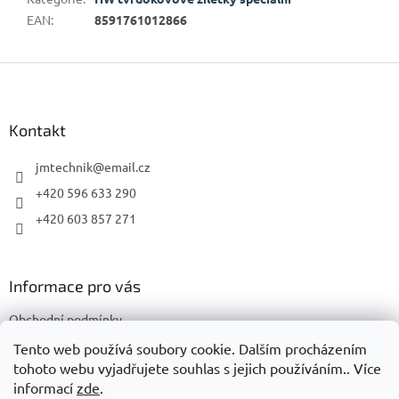
EAN
:
8591761012866
Z
á
p
a
Kontakt
t
í
jmtechnik
@
email.cz
+420 596 633 290
+420 603 857 271
Informace pro vás
Obchodní podmínky
Podmínky ochrany osobních údajů
Tento web používá soubory cookie. Dalším procházením
tohoto webu vyjadřujete souhlas s jejich používáním.. Více
informací
zde
.