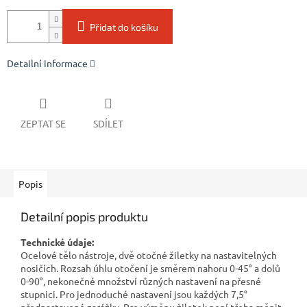
Přidat do košíku
Detailní informace
ZEPTAT SE
SDÍLET
Popis
Detailní popis produktu
Technické údaje:
Ocelové tělo nástroje, dvě otočné žiletky na nastavitelných
nosičích. Rozsah úhlu otočení je směrem nahoru 0-45° a dolů
0-90°, nekonečné množství různých nastavení na přesné
stupnici. Pro jednoduché nastavení jsou každých 7,5°
přednastavené zarážky. Pro výměnu žiletek není třeba měnit