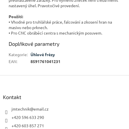
nastavený úhel. Pravotočivé provedení.
Použití:
• Vhodné pro truhlářské práce, falcování a zkosení hran na
masivu nebo prknech.
• Pro CNC obráběcí centra s mechanickým posuvem.
Doplňkové parametry
Kategorie
:
Úhlové frézy
EAN
:
8591761041231
Z
á
p
a
Kontakt
t
í
jmtechnik
@
email.cz
+420 596 633 290
+420 603 857 271