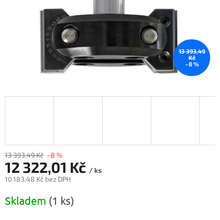
13 393,49
Kč
–8 %
13 393,49 Kč
–8 %
12 322,01 Kč
/ ks
10 183,48 Kč bez DPH
Měrná
Skladem
(1 ks)
cena: