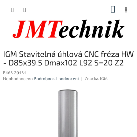
Přejít
NÁKUP
na
obsah
KOŠÍK
IGM Stavitelná úhlová CNC fréza HW
- D85x39,5 Dmax102 L92 S=20 Z2
F463-20131
Průměrné
Neohodnoceno
Podrobnosti hodnocení
Značka:
IGM
hodnocení
produktu
je
0,0
z
5
hvězdiček.