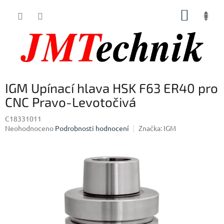
Přejít
NÁKUP
na
obsah
KOŠÍK
IGM Upínací hlava HSK F63 ER40 pro
CNC Pravo-Levotočivá
C18331011
Průměrné
Neohodnoceno
Podrobnosti hodnocení
Značka:
IGM
hodnocení
produktu
je
0,0
z
5
hvězdiček.