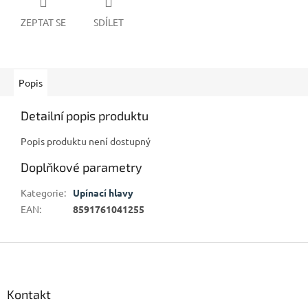
ZEPTAT SE
SDÍLET
Popis
Detailní popis produktu
Popis produktu není dostupný
Doplňkové parametry
Kategorie
:
Upínací hlavy
EAN
:
8591761041255
Z
á
p
a
Kontakt