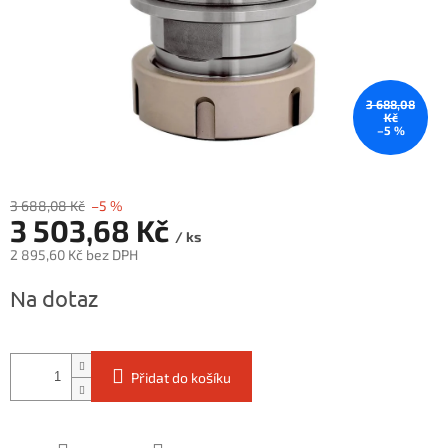
3 688,08
Kč
–5 %
3 688,08 Kč
–5 %
3 503,68 Kč
/ ks
2 895,60 Kč bez DPH
Měrná
Na dotaz
cena:
Přidat do košíku