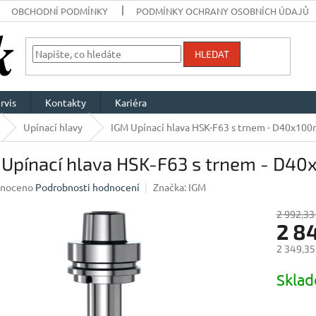
OBCHODNÍ PODMÍNKY
PODMÍNKY OCHRANY OSOBNÍCH ÚDAJŮ
HLEDAT
rvis
Kontakty
Kariéra
Upínací hlavy
IGM Upínací hlava HSK-F63 s trnem - D40x10
 Upínací hlava HSK-F63 s trnem - D4
né
noceno
Podrobnosti hodnocení
Značka:
IGM
ení
u
2 992,33
2 8
2 349,35
Měrná
Skla
ek.
cena: