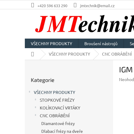
Přejít
+420 596 633 290
jmtechnik@email.cz
na
obsah
VŠECHNY PRODUKTY
Broušení nástrojů
Se
Domů
VŠECHNY PRODUKTY
CNC OBRÁBĚNÍ
P
IGM
o
Přeskočit
s
Průměr
Kategorie
Neohod
kategorie
t
hodnoc
r
produkt
VŠECHNY PRODUKTY
a
je
STOPKOVÉ FRÉZY
n
0,0
z
KOLÍKOVACÍ VRTÁKY
n
5
í
CNC OBRÁBĚNÍ
hvězdič
p
Diamantové frézy
a
Dlabací frézy na dveře