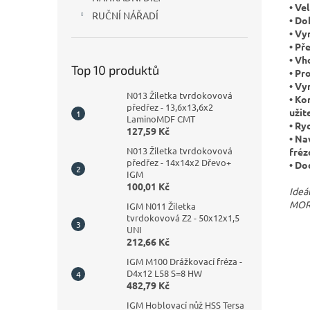
• Ve
RUČNÍ NÁŘADÍ
• Do
• Vy
• Př
• Vh
Top 10 produktů
• Pr
• Vy
N013 Žiletka tvrdokovová
• Ko
předřez - 13,6x13,6x2
užit
LaminoMDF CMT
• Ry
127,59 Kč
• Na
N013 Žiletka tvrdokovová
fréz
předřez - 14x14x2 Dřevo+
• Do
IGM
100,01 Kč
Ideá
MOR
IGM N011 Žiletka
tvrdokovová Z2 - 50x12x1,5
UNI
212,66 Kč
IGM M100 Drážkovací fréza -
D4x12 L58 S=8 HW
482,79 Kč
IGM Hoblovací nůž HSS Tersa