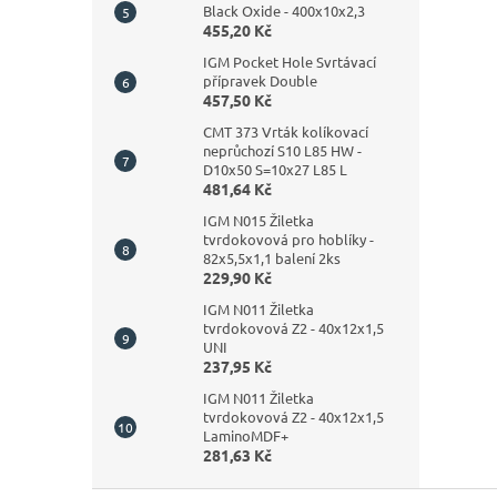
Black Oxide - 400x10x2,3
455,20 Kč
IGM Pocket Hole Svrtávací
přípravek Double
457,50 Kč
CMT 373 Vrták kolíkovací
neprůchozí S10 L85 HW -
D10x50 S=10x27 L85 L
481,64 Kč
IGM N015 Žiletka
tvrdokovová pro hoblíky -
82x5,5x1,1 balení 2ks
229,90 Kč
IGM N011 Žiletka
tvrdokovová Z2 - 40x12x1,5
UNI
237,95 Kč
IGM N011 Žiletka
tvrdokovová Z2 - 40x12x1,5
LaminoMDF+
281,63 Kč