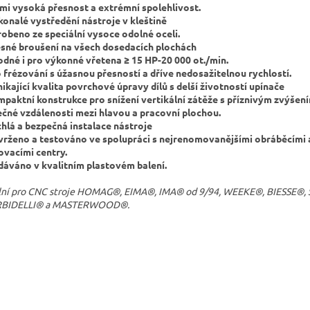
lmi vysoká přesnost a extrémní spolehlivost.
konalé vystředění nástroje v kleštině
robeno ze speciální vysoce odolné oceli.
esné broušení na všech dosedacích plochách
odné i pro výkonné vřetena ≥ 15 HP-20 000 ot./min.
o frézování s úžasnou přesností a dříve nedosažitelnou rychlostí.
nikající kvalita povrchové úpravy dílů s delší životností upínače
mpaktní konstrukce pro snížení vertikální zátěže s příznivým zvýšen
ečné vzdálenosti mezi hlavou a pracovní plochou.
chlá a bezpečná instalace nástroje
vrženo a testováno ve spolupráci s nejrenomovanějšími obráběcími
ovacími centry.
dáváno v kvalitním plastovém balení.
lní pro CNC stroje HOMAG®, EIMA®, IMA® od 9/94, WEEKE®, BIESSE®,
BIDELLI® a MASTERWOOD®.