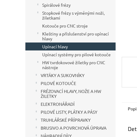
n
Spirálové frézy
e
Stopkové frézy s výměnými noži,
l
žiletkami
Kotouče pro CNC stroje
Kleštiny a příslušenství pro upínací
hlavy
Upínací hlavy
Upínací systémy pro pilové kotouče
HW tvrdokovové žiletky pro CNC
nástroje
VRTÁKY A SUKOVNÍKY
PILOVÉ KOTOUČE
FRÉZOVACÍ HLAVY, NOŽE A HW
ŽILETKY
ELEKTRONÁŘADÍ
Popi
PILOVÉ LISTY, PLÁTKY A PÁSY
TRUHLÁŘSKÉ PŘÍPRAVKY
BRUSIVO A POVRCHOVÁ ÚPRAVA
Det
NÁHRADNÍ DÍLY