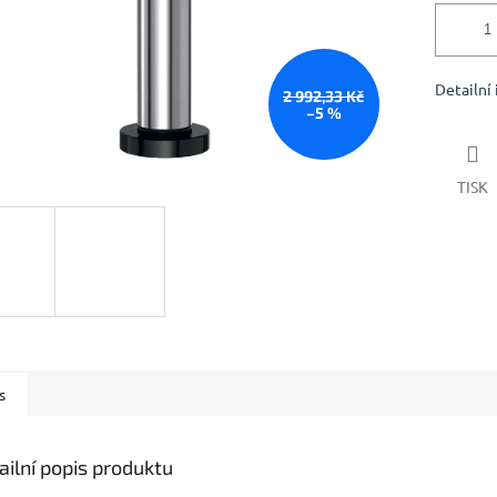
Detailní
2 992,33 Kč
–5 %
TISK
s
ailní popis produktu