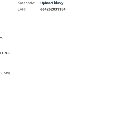
Kategorie
:
Upínací hlavy
EAN
:
664252031184
ím
 a CNC
 SCM®,