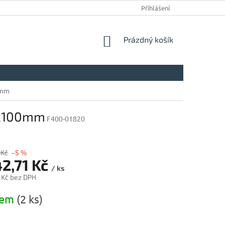
Přihlášení
NÁKUPNÍ
Prázdný košík
KOŠÍK
0mm
0x100mm
F400-01820
 Kč
–5 %
42,71 Kč
/ ks
 Kč bez DPH
dem
(2 ks)