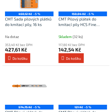
ů
p
r
o
450,12 Kč
–5 %
150,04 Kč
–5 %
d
CMT Sada pilových plátků
CMT Pilový plátek do
u
do kmitací pily, 16 ks
kmitací pily HCS Fine
k
Wood 101 A0 - L76 I50
t
TS1,4 (bal 5ks)
Na dotaz
Skladem
(32 ks)
ů
353,40 Kč bez DPH
117,80 Kč bez DPH
427,61 Kč
142,54 Kč
Do košíku
Do košíku
574,75 Kč
–5 %
121 Kč
–5 %