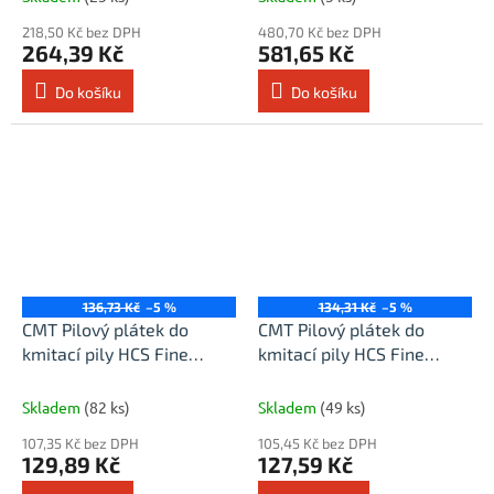
218,50 Kč bez DPH
480,70 Kč bez DPH
264,39 Kč
581,65 Kč
Do košíku
Do košíku
136,73 Kč
–5 %
134,31 Kč
–5 %
CMT Pilový plátek do
CMT Pilový plátek do
kmitací pily HCS Fine
kmitací pily HCS Fine
Wood 101 BR - L100 I75
Wood 101 D - L100 I75 TS4
TS2,5 (bal 5ks)
(bal 5ks)
Skladem
(82 ks)
Skladem
(49 ks)
107,35 Kč bez DPH
105,45 Kč bez DPH
129,89 Kč
127,59 Kč