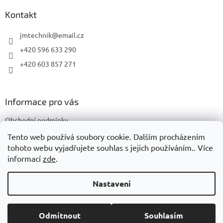
p
a
a
Kontakt
c
t
í
í
jmtechnik
@
email.cz
p
r
+420 596 633 290
v
+420 603 857 271
k
y
v
ý
Informace pro vás
p
i
Obchodní podmínky
s
u
Podmínky ochrany osobních údajů
Tento web používá soubory cookie. Dalším procházením
tohoto webu vyjadřujete souhlas s jejich používáním.. Více
informací
zde
.
Vytvořil Shoptet
Nastavení
Copyright 2026
JMTechnik
. Všechna práva vyhrazena.
Upravit
Odmítnout
Souhlasím
nastavení cookies