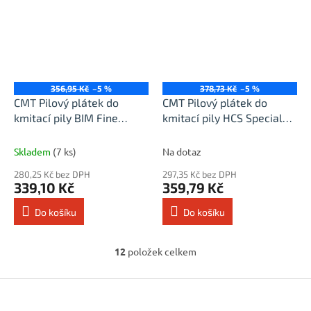
356,95 Kč
–5 %
378,73 Kč
–5 %
CMT Pilový plátek do
CMT Pilový plátek do
kmitací pily BIM Fine
kmitací pily HCS Special
Wood Metal 318 VF - L132
Soft-material 313 AW -
I100 TS1,7-2,6 (bal 5ks)
L152 I100 TS1,2 (bal 3ks)
Skladem
(7 ks)
Na dotaz
280,25 Kč bez DPH
297,35 Kč bez DPH
339,10 Kč
359,79 Kč
Do košíku
Do košíku
12
položek celkem
O
v
l
Z
á
á
d