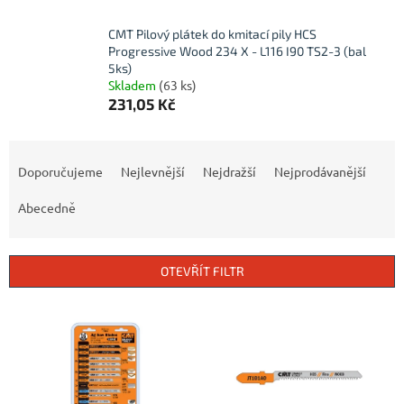
CMT Pilový plátek do kmitací pily HCS
Progressive Wood 234 X - L116 I90 TS2-3 (bal
5ks)
Skladem
(63 ks)
231,05 Kč
Ř
a
Doporučujeme
Nejlevnější
Nejdražší
Nejprodávanější
z
e
Abecedně
n
í
p
OTEVŘÍT FILTR
r
o
V
d
ý
u
p
k
i
t
s