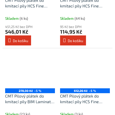
CMT Pilový plátek do
CMT Pilový plátek do
kmitací pily HCS Fine
kmitací pily HCS Fine
Wood 101 B - L100 I75
Wood 101 B - L100 I75
TS2,5 (bal 25ks)
TS2,5 (bal 5ks)
Skladem
(6 ks)
Skladem
(64 ks)
451,25 Kč bez DPH
95 Kč bez DPH
546,01 Kč
114,95 Kč
Do košíku
Do košíku
278,30 Kč
–5 %
612,26 Kč
–5 %
CMT Pilový plátek do
CMT Pilový plátek do
kmitací pily BIM Laminate
kmitací pily HCS Fine
101 BIF - L83 I58 TS1,7 (bal
Wood 101 BR - L100 I75
5ks)
TS2,5 (bal 25ks)
Skladem
(23 ks)
Skladem
(3 ks)