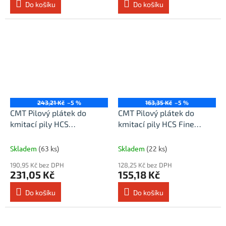
Do košíku
Do košíku
243,21 Kč
–5 %
163,35 Kč
–5 %
CMT Pilový plátek do
CMT Pilový plátek do
kmitací pily HCS
kmitací pily HCS Fine
Progressive Wood 234 X -
wood 301 CD - L116 I90 TS3
L116 I90 TS2-3 (bal 5ks)
(bal 5ks)
Skladem
(63 ks)
Skladem
(22 ks)
190,95 Kč bez DPH
128,25 Kč bez DPH
231,05 Kč
155,18 Kč
Do košíku
Do košíku