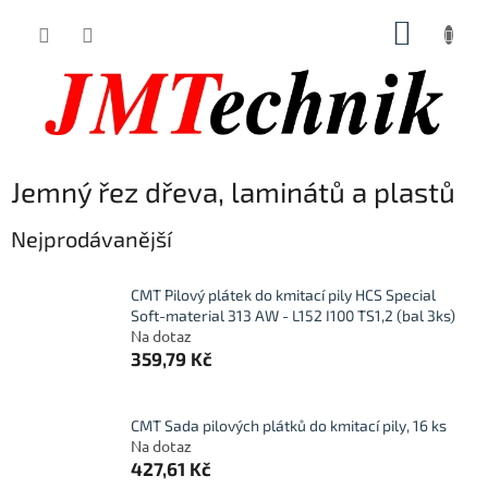
Přejít
NÁKUP
na
obsah
KOŠÍK
Jemný řez dřeva, laminátů a plastů
Nejprodávanější
CMT Pilový plátek do kmitací pily HCS Special
Soft-material 313 AW - L152 I100 TS1,2 (bal 3ks)
Na dotaz
359,79 Kč
CMT Sada pilových plátků do kmitací pily, 16 ks
Na dotaz
427,61 Kč