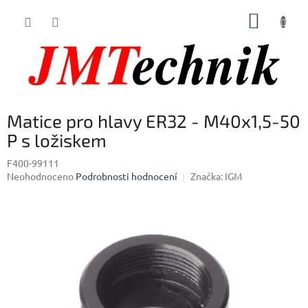
Přejít
NÁKUP
na
obsah
KOŠÍK
Matice pro hlavy ER32 - M40x1,5-50
P s ložiskem
F400-99111
Průměrné
Neohodnoceno
Podrobnosti hodnocení
Značka:
IGM
hodnocení
produktu
je
0,0
z
5
hvězdiček.