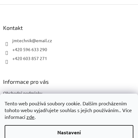
Z
á
p
a
Kontakt
t
í
jmtechnik
@
email.cz
+420 596 633 290
+420 603 857 271
Informace pro vás
Obchodní podmínky
Podmínky ochrany osobních údajů
Tento web používá soubory cookie. Dalším procházením
tohoto webu vyjadřujete souhlas s jejich používáním.. Více
informací
zde
.
Vytvořil Shoptet
Nastavení