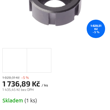
1 828,31
Kč
–5 %
1 828,31 Kč
–5 %
1 736,89 Kč
/ ks
1 435,45 Kč bez DPH
Měrná
Skladem
(1 ks)
cena: