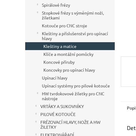
n
Spirálové frézy
e
Stopkové frézy s výměnými noži,
l
žiletkami
Kotouče pro CNC stroje
Kleštiny a příslušenství pro upínací
hlavy
Kleštiny a matice
Klíče a montážní pomůcky
Koncové příruby
Koncovky pro upínací hlavy
Upínací hlavy
Upínací systémy pro pilové kotouče
HW tvrdokovové žiletky pro CNC
nástroje
VRTÁKY A SUKOVNÍKY
Popi
PILOVÉ KOTOUČE
FRÉZOVACÍ HLAVY, NOŽE A HW
ŽILETKY
Det
ELEKTRONÁŘADÍ