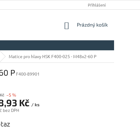
Přihlášení
NÁKUPNÍ
Prázdný košík
KOŠÍK
Matice pro hlavy HSK F400-025 - M48x2-60 P
60 P
F400-89901
 Kč
–5 %
98,93 Kč
/ ks
č bez DPH
taz