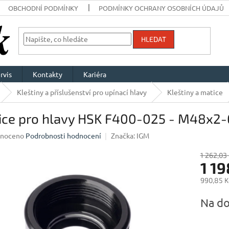
OBCHODNÍ PODMÍNKY
PODMÍNKY OCHRANY OSOBNÍCH ÚDAJŮ
HLEDAT
rvis
Kontakty
Kariéra
Kleštiny a příslušenství pro upínací hlavy
Kleštiny a matice
ice pro hlavy HSK F400-025 - M48x2-
né
noceno
Podrobnosti hodnocení
Značka:
IGM
ení
u
1 262,03
1 1
990,85 K
Měrná
Na do
ek.
cena: