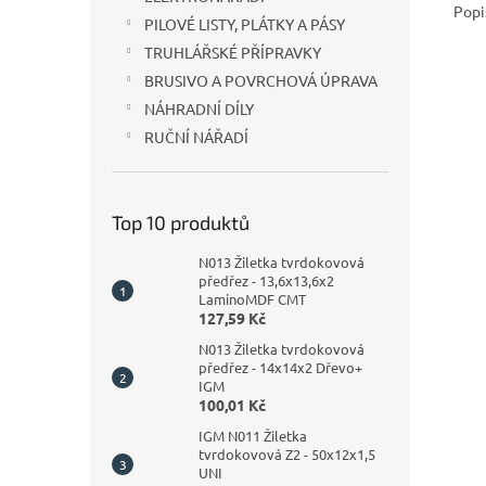
Popi
PILOVÉ LISTY, PLÁTKY A PÁSY
TRUHLÁŘSKÉ PŘÍPRAVKY
BRUSIVO A POVRCHOVÁ ÚPRAVA
NÁHRADNÍ DÍLY
RUČNÍ NÁŘADÍ
Top 10 produktů
N013 Žiletka tvrdokovová
předřez - 13,6x13,6x2
LaminoMDF CMT
127,59 Kč
N013 Žiletka tvrdokovová
předřez - 14x14x2 Dřevo+
IGM
100,01 Kč
IGM N011 Žiletka
tvrdokovová Z2 - 50x12x1,5
UNI