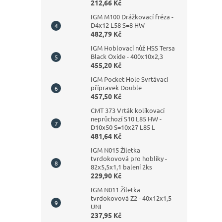
212,66 Kč
IGM M100 Drážkovací fréza -
D4x12 L58 S=8 HW
482,79 Kč
IGM Hoblovací nůž HSS Tersa
Black Oxide - 400x10x2,3
455,20 Kč
IGM Pocket Hole Svrtávací
přípravek Double
457,50 Kč
CMT 373 Vrták kolíkovací
neprůchozí S10 L85 HW -
D10x50 S=10x27 L85 L
481,64 Kč
IGM N015 Žiletka
tvrdokovová pro hoblíky -
82x5,5x1,1 balení 2ks
229,90 Kč
IGM N011 Žiletka
tvrdokovová Z2 - 40x12x1,5
UNI
237,95 Kč