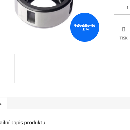
1 262,03 Kč
–5 %
TISK
s
ailní popis produktu