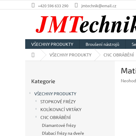
Přejít
+420 596 633 290
jmtechnik@email.cz
na
obsah
VŠECHNY PRODUKTY
Broušení nástrojů
Se
Domů
VŠECHNY PRODUKTY
CNC OBRÁBĚNÍ
P
Mat
o
Přeskočit
s
Průměr
Kategorie
Neohod
kategorie
t
hodnoc
r
produkt
VŠECHNY PRODUKTY
a
je
STOPKOVÉ FRÉZY
n
0,0
z
KOLÍKOVACÍ VRTÁKY
n
5
í
CNC OBRÁBĚNÍ
hvězdič
p
Diamantové frézy
a
Dlabací frézy na dveře