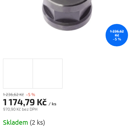
1 236,62
Kč
–5 %
1 236,62 Kč
–5 %
1 174,79 Kč
/ ks
970,90 Kč bez DPH
Měrná
Skladem
(2 ks)
cena: