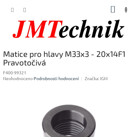
Přejít
NÁKUP
na
obsah
KOŠÍK
Matice pro hlavy M33x3 - 20x14F1
Pravotočivá
F400-99321
Průměrné
Neohodnoceno
Podrobnosti hodnocení
Značka:
IGM
hodnocení
produktu
je
0,0
z
5
hvězdiček.