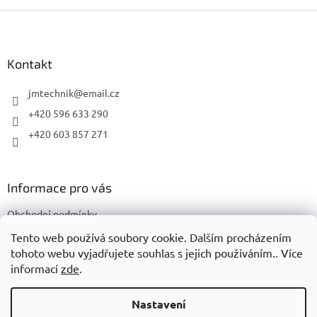
Z
á
p
a
Kontakt
t
í
jmtechnik
@
email.cz
+420 596 633 290
+420 603 857 271
Informace pro vás
Obchodní podmínky
Podmínky ochrany osobních údajů
Tento web používá soubory cookie. Dalším procházením
tohoto webu vyjadřujete souhlas s jejich používáním.. Více
informací
zde
.
Vytvořil Shoptet
Nastavení