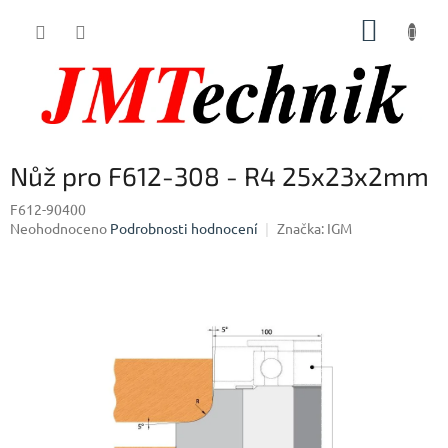
Přejít
NÁKUP
na
obsah
KOŠÍK
Nůž pro F612-308 - R4 25x23x2mm
F612-90400
Průměrné
Neohodnoceno
Podrobnosti hodnocení
Značka:
IGM
hodnocení
produktu
je
0,0
z
5
hvězdiček.