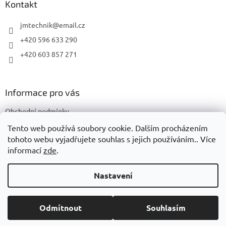
a
Kontakt
t
í
jmtechnik
@
email.cz
+420 596 633 290
+420 603 857 271
Informace pro vás
Obchodní podmínky
Podmínky ochrany osobních údajů
Tento web používá soubory cookie. Dalším procházením
tohoto webu vyjadřujete souhlas s jejich používáním.. Více
informací
zde
.
Vytvořil Shoptet
Nastavení
Copyright 2026
JMTechnik
. Všechna práva vyhrazena.
Upravit
Odmítnout
Souhlasím
nastavení cookies