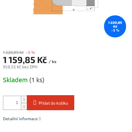
1 220,89
Kč
–5 %
1 220,89 Kč
–5 %
1 159,85 Kč
/ ks
958,55 Kč bez DPH
Měrná
Skladem
(1 ks)
cena:
Přidat do košíku
Detailní informace