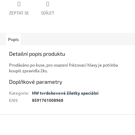
ZEPTAT SE
SDÍLET
Popis
Detailní popis produktu
Prodáváno po kuse, pro osazení frézovací hlavy je potřeba
koupit zpravidla 2ks.
Doplňkové parametry
Kategorie
:
HW tvrdokovové žiletky speciální
EAN
:
8591761008968
Z
á
p