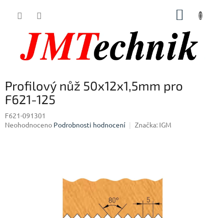
Přejít
NÁKUP
na
obsah
KOŠÍK
Profilový nůž 50x12x1,5mm pro
F621-125
F621-091301
Průměrné
Neohodnoceno
Podrobnosti hodnocení
Značka:
IGM
hodnocení
produktu
je
0,0
z
5
hvězdiček.