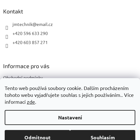
p
a
Kontakt
t
í
jmtechnik
@
email.cz
+420 596 633 290
+420 603 857 271
Informace pro vás
Obchodní podmínky
Podmínky ochrany osobních údajů
Tento web používá soubory cookie. Dalším procházením
tohoto webu vyjadřujete souhlas s jejich používáním.. Více
informací
zde
.
Vytvořil Shoptet
Nastavení
Copyright 2026
JMTechnik
. Všechna práva vyhrazena.
Upravit
Odmítnout
Souhlasím
nastavení cookies