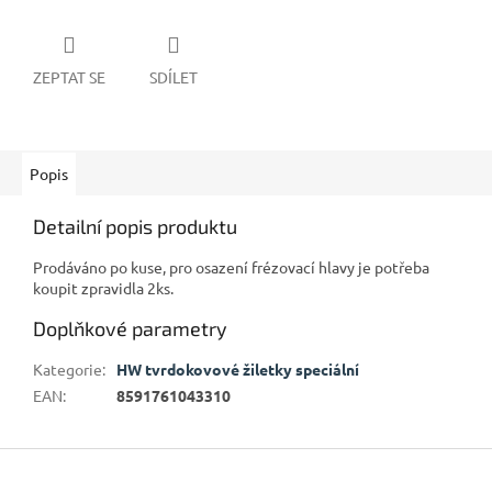
ZEPTAT SE
SDÍLET
Popis
Detailní popis produktu
Prodáváno po kuse, pro osazení frézovací hlavy je potřeba
koupit zpravidla 2ks.
Doplňkové parametry
Kategorie
:
HW tvrdokovové žiletky speciální
EAN
:
8591761043310
Z
á