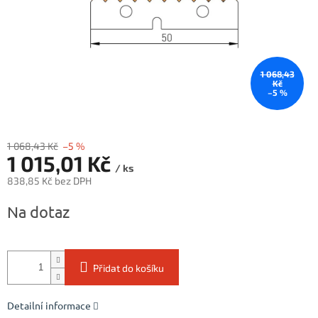
1 068,43
Kč
–5 %
1 068,43 Kč
–5 %
1 015,01 Kč
/ ks
838,85 Kč bez DPH
Měrná
Na dotaz
cena:
Přidat do košíku
Detailní informace