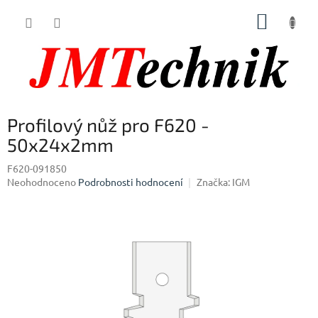
Přejít
NÁKUP
na
obsah
KOŠÍK
Profilový nůž pro F620 -
50x24x2mm
F620-091850
Průměrné
Neohodnoceno
Podrobnosti hodnocení
Značka:
IGM
hodnocení
produktu
je
0,0
z
5
hvězdiček.