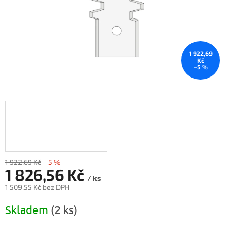
1 922,69
Kč
–5 %
1 922,69 Kč
–5 %
1 826,56 Kč
/ ks
1 509,55 Kč bez DPH
Měrná
Skladem
(2 ks)
cena: