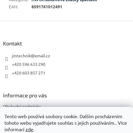
EAN
:
8591761012491
Z
á
p
a
Kontakt
t
í
jmtechnik
@
email.cz
+420 596 633 290
+420 603 857 271
Informace pro vás
Obchodní podmínky
Podmínky ochrany osobních údajů
Tento web používá soubory cookie. Dalším procházením
tohoto webu vyjadřujete souhlas s jejich používáním.. Více
informací
zde
.