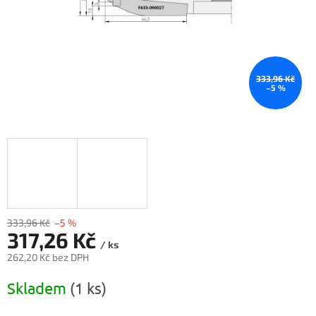
333,96 Kč
–5 %
333,96 Kč
–5 %
317,26 Kč
/ ks
262,20 Kč bez DPH
Měrná
Skladem
(1 ks)
cena: