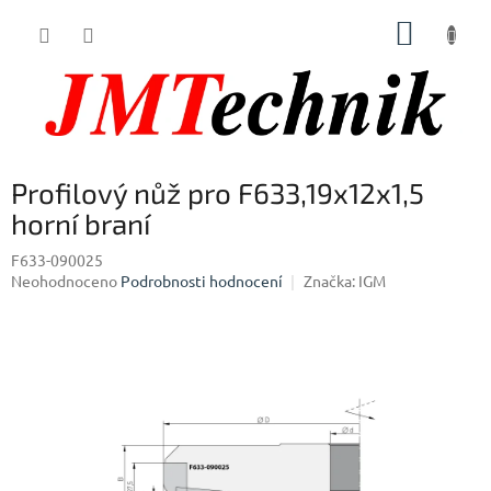
Přejít
NÁKUP
na
obsah
KOŠÍK
Profilový nůž pro F633,19x12x1,5
horní braní
F633-090025
Průměrné
Neohodnoceno
Podrobnosti hodnocení
Značka:
IGM
hodnocení
produktu
je
0,0
z
5
hvězdiček.