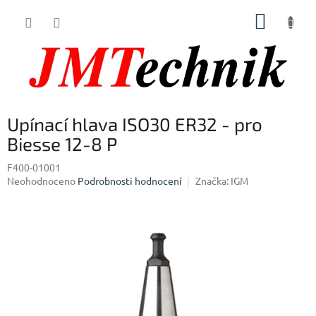
Přejít
NÁKUP
na
obsah
KOŠÍK
Upínací hlava ISO30 ER32 - pro
Biesse 12-8 P
F400-01001
Průměrné
Neohodnoceno
Podrobnosti hodnocení
Značka:
IGM
hodnocení
produktu
je
0,0
z
5
hvězdiček.