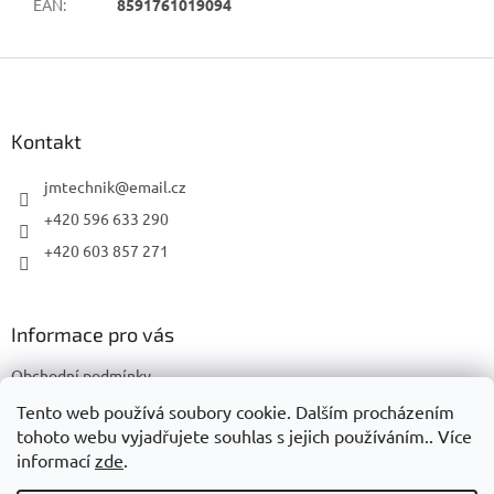
EAN
:
8591761019094
Z
á
p
a
Kontakt
t
í
jmtechnik
@
email.cz
+420 596 633 290
+420 603 857 271
Informace pro vás
Obchodní podmínky
Podmínky ochrany osobních údajů
Tento web používá soubory cookie. Dalším procházením
tohoto webu vyjadřujete souhlas s jejich používáním.. Více
informací
zde
.