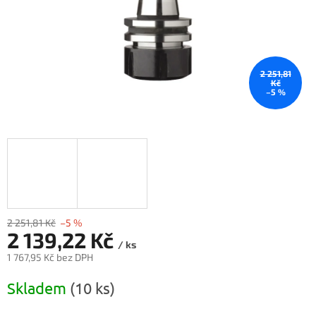
2 251,81
Kč
–5 %
2 251,81 Kč
–5 %
2 139,22 Kč
/ ks
1 767,95 Kč bez DPH
Měrná
Skladem
(10 ks)
cena: