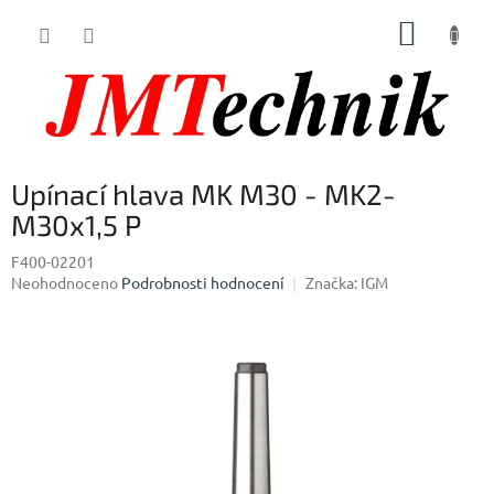
Přejít
NÁKUP
na
obsah
KOŠÍK
Upínací hlava MK M30 - MK2-
M30x1,5 P
F400-02201
Průměrné
Neohodnoceno
Podrobnosti hodnocení
Značka:
IGM
hodnocení
produktu
je
0,0
z
5
hvězdiček.