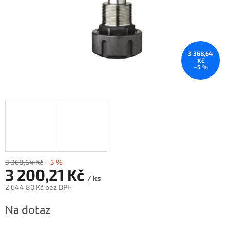
3 368,64
Kč
–5 %
3 368,64 Kč
–5 %
3 200,21 Kč
/ ks
2 644,80 Kč bez DPH
Měrná
Na dotaz
cena: