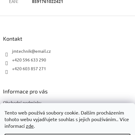
EAN
:
8591761022421
Z
á
p
a
Kontakt
t
í
jmtechnik
@
email.cz
+420 596 633 290
+420 603 857 271
Informace pro vás
Obchodní podmínky
Podmínky ochrany osobních údajů
Tento web používá soubory cookie. Dalším procházením
tohoto webu vyjadřujete souhlas s jejich používáním.. Více
informací
zde
.