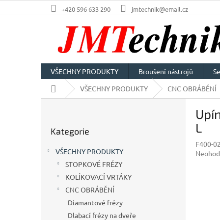
Přejít
+420 596 633 290
jmtechnik@email.cz
na
obsah
VŠECHNY PRODUKTY
Broušení nástrojů
Se
Domů
VŠECHNY PRODUKTY
CNC OBRÁBĚNÍ
P
Upín
o
Přeskočit
s
L
Kategorie
kategorie
t
F400-0
r
VŠECHNY PRODUKTY
Průměr
Neohod
a
hodnoc
STOPKOVÉ FRÉZY
n
produkt
KOLÍKOVACÍ VRTÁKY
n
je
í
CNC OBRÁBĚNÍ
0,0
p
z
Diamantové frézy
5
a
Dlabací frézy na dveře
hvězdič