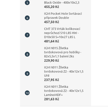
Black Oxide - 400x10x2,3
455,20 Kč
IGM Pocket Hole Svrtávací
přípravek Double
457,50 Kč
CMT 373 Vrták kolíkovací
neprůchozí S10 L85 HW -
D10x50 S=10x27 L85 L
481,64 Kč
IGM N015 Žiletka
tvrdokovová pro hoblíky -
82x5,5x1,1 balení 2ks
229,90 Kč
IGM N011 Žiletka
tvrdokovová Z2 - 40x12x1,5
UNI
237,95 Kč
IGM N011 Žiletka
tvrdokovová Z2 - 40x12x1,5
LaminoMDF+
281,63 Kč