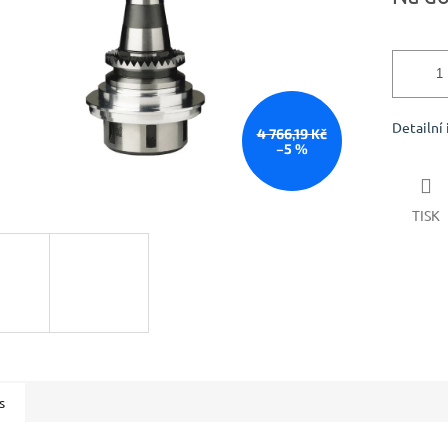
Detailní
4 766,19 Kč
–5 %
TISK
s