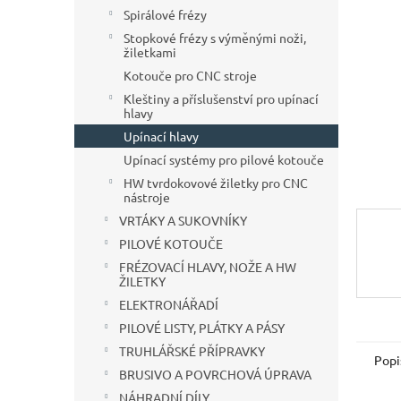
n
Spirálové frézy
e
Stopkové frézy s výměnými noži,
l
žiletkami
Kotouče pro CNC stroje
Kleštiny a příslušenství pro upínací
hlavy
Upínací hlavy
Upínací systémy pro pilové kotouče
HW tvrdokovové žiletky pro CNC
nástroje
VRTÁKY A SUKOVNÍKY
PILOVÉ KOTOUČE
FRÉZOVACÍ HLAVY, NOŽE A HW
ŽILETKY
ELEKTRONÁŘADÍ
PILOVÉ LISTY, PLÁTKY A PÁSY
TRUHLÁŘSKÉ PŘÍPRAVKY
Popi
BRUSIVO A POVRCHOVÁ ÚPRAVA
NÁHRADNÍ DÍLY