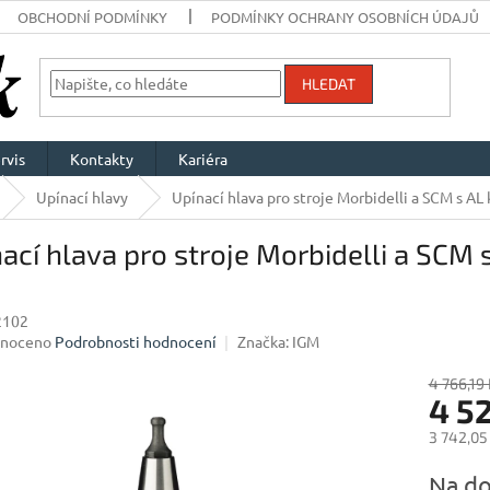
OBCHODNÍ PODMÍNKY
PODMÍNKY OCHRANY OSOBNÍCH ÚDAJŮ
HLEDAT
rvis
Kontakty
Kariéra
Upínací hlavy
Upínací hlava pro stroje Morbidelli a SCM s A
ací hlava pro stroje Morbidelli a SC
2102
né
noceno
Podrobnosti hodnocení
Značka:
IGM
ení
u
4 766,19 
4 5
3 742,05
Měrná
Na do
ek.
cena: