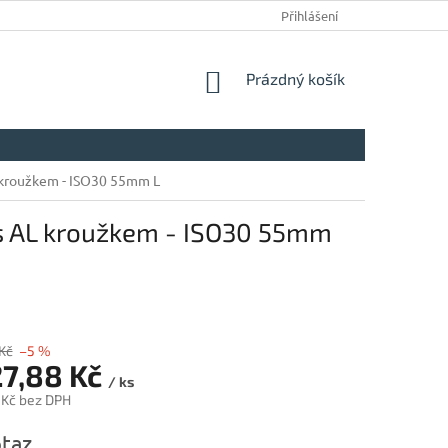
Přihlášení
NÁKUPNÍ
Prázdný košík
KOŠÍK
L kroužkem - ISO30 55mm L
M s AL kroužkem - ISO30 55mm
Kč
–5 %
27,88 Kč
/ ks
 Kč bez DPH
taz