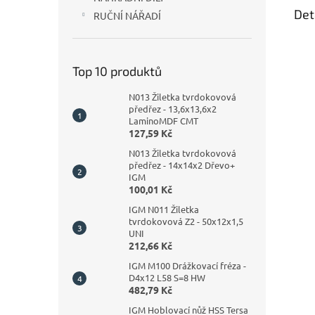
Det
RUČNÍ NÁŘADÍ
Top 10 produktů
N013 Žiletka tvrdokovová
předřez - 13,6x13,6x2
LaminoMDF CMT
127,59 Kč
N013 Žiletka tvrdokovová
předřez - 14x14x2 Dřevo+
IGM
100,01 Kč
IGM N011 Žiletka
tvrdokovová Z2 - 50x12x1,5
UNI
212,66 Kč
IGM M100 Drážkovací fréza -
D4x12 L58 S=8 HW
482,79 Kč
IGM Hoblovací nůž HSS Tersa