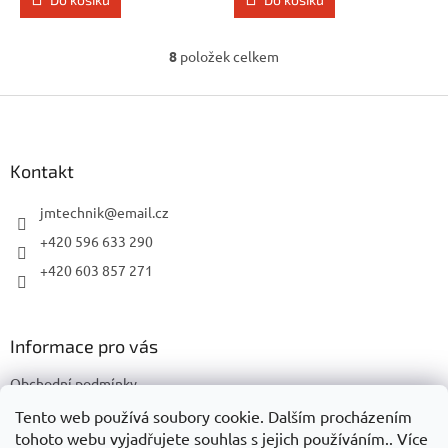
8
položek celkem
O
v
l
Z
á
á
d
p
a
a
Kontakt
c
t
í
í
jmtechnik
@
email.cz
p
r
+420 596 633 290
v
+420 603 857 271
k
y
v
ý
Informace pro vás
p
i
Obchodní podmínky
s
u
Podmínky ochrany osobních údajů
Tento web používá soubory cookie. Dalším procházením
tohoto webu vyjadřujete souhlas s jejich používáním.. Více