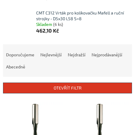
CMT C312 Vrták pro kolíkovačku Mafell a ruční
strojky - D5x30 L58 S=8
Skladem
(6 ks)
462,10 Kč
Ř
a
Doporučujeme
Nejlevnější
Nejdražší
Nejprodávanější
z
e
Abecedně
n
í
p
OTEVŘÍT FILTR
r
o
V
d
ý
u
p
k
i
t
s
ů