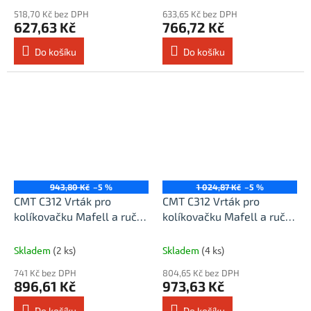
518,70 Kč bez DPH
633,65 Kč bez DPH
627,63 Kč
766,72 Kč
Do košíku
Do košíku
943,80 Kč
–5 %
1 024,87 Kč
–5 %
CMT C312 Vrták pro
CMT C312 Vrták pro
kolíkovačku Mafell a ruční
kolíkovačku Mafell a ruční
strojky - D14x30 L58 S=8
strojky - D16x30 L58 S=8
Skladem
(2 ks)
Skladem
(4 ks)
741 Kč bez DPH
804,65 Kč bez DPH
896,61 Kč
973,63 Kč
Do košíku
Do košíku