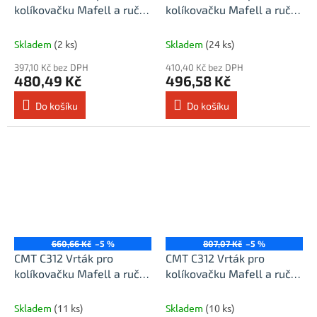
kolíkovačku Mafell a ruční
kolíkovačku Mafell a ruční
strojky - D6x30 L58 S=8
strojky - D8x30 L58 S=8
Skladem
(2 ks)
Skladem
(24 ks)
397,10 Kč bez DPH
410,40 Kč bez DPH
480,49 Kč
496,58 Kč
Do košíku
Do košíku
660,66 Kč
–5 %
807,07 Kč
–5 %
CMT C312 Vrták pro
CMT C312 Vrták pro
kolíkovačku Mafell a ruční
kolíkovačku Mafell a ruční
strojky - D10x30 L58 S=8
strojky - D12x30 L58 S=8
Skladem
(11 ks)
Skladem
(10 ks)