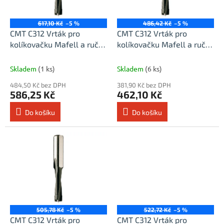
p
r
o
617,10 Kč
–5 %
486,42 Kč
–5 %
d
CMT C312 Vrták pro
CMT C312 Vrták pro
u
kolíkovačku Mafell a ruční
kolíkovačku Mafell a ruční
k
strojky - D4x30 L58 S=8
strojky - D5x30 L58 S=8
t
Skladem
(1 ks)
Skladem
(6 ks)
ů
484,50 Kč bez DPH
381,90 Kč bez DPH
586,25 Kč
462,10 Kč
Do košíku
Do košíku
505,78 Kč
–5 %
522,72 Kč
–5 %
CMT C312 Vrták pro
CMT C312 Vrták pro