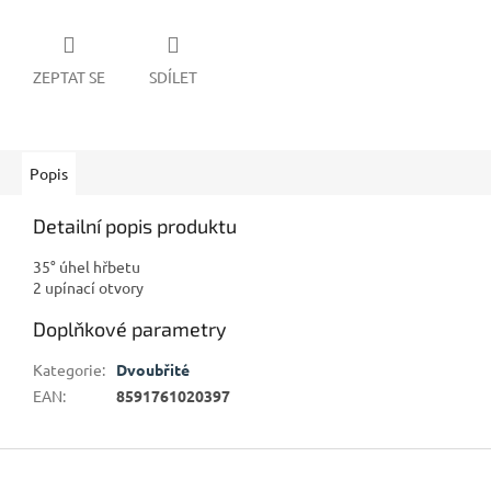
ZEPTAT SE
SDÍLET
Popis
Detailní popis produktu
35° úhel hřbetu
2 upínací otvory
Doplňkové parametry
Kategorie
:
Dvoubřité
EAN
:
8591761020397
Z
á