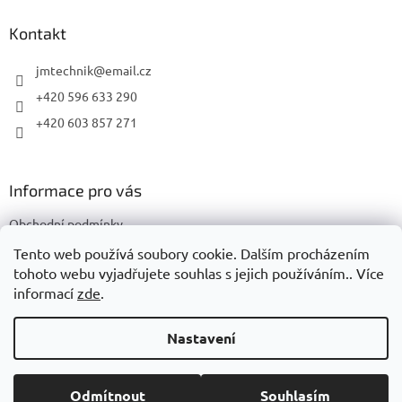
p
a
Kontakt
t
í
jmtechnik
@
email.cz
+420 596 633 290
+420 603 857 271
Informace pro vás
Obchodní podmínky
Podmínky ochrany osobních údajů
Tento web používá soubory cookie. Dalším procházením
tohoto webu vyjadřujete souhlas s jejich používáním.. Více
informací
zde
.
Vytvořil Shoptet
Nastavení
Copyright 2026
JMTechnik
. Všechna práva vyhrazena.
Upravit
Odmítnout
Souhlasím
nastavení cookies