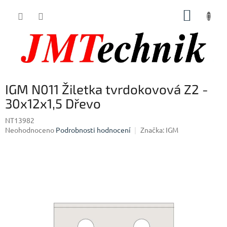
Přejít
NÁKUP
na
obsah
KOŠÍK
IGM N011 Žiletka tvrdokovová Z2 -
30x12x1,5 Dřevo
NT13982
Průměrné
Neohodnoceno
Podrobnosti hodnocení
Značka:
IGM
hodnocení
produktu
je
0,0
z
5
hvězdiček.