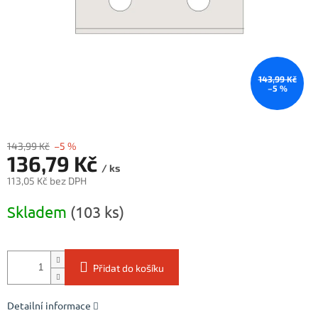
143,99 Kč
–5 %
143,99 Kč
–5 %
136,79 Kč
/ ks
113,05 Kč bez DPH
Měrná
Skladem
(103 ks)
cena:
Přidat do košíku
Detailní informace