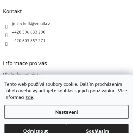
p
a
Kontakt
t
í
jmtechnik
@
email.cz
+420 596 633 290
+420 603 857 271
Informace pro vás
Obchodní podmínky
Podmínky ochrany osobních údajů
Tento web používá soubory cookie. Dalším procházením
tohoto webu vyjadřujete souhlas s jejich používáním.. Více
informací
zde
.
Vytvořil Shoptet
Nastavení
Copyright 2026
JMTechnik
. Všechna práva vyhrazena.
Upravit
Odmítnout
Souhlasím
nastavení cookies