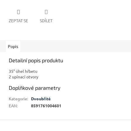
ZEPTAT SE
SDÍLET
Popis
Detailní popis produktu
35° úhel hřbetu
2 upínací otvory
Doplňkové parametry
Kategorie
:
Dvoubřité
EAN
:
8591761004601
Z
á