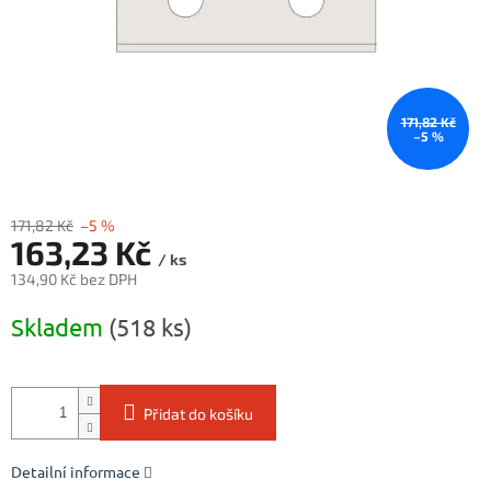
171,82 Kč
–5 %
171,82 Kč
–5 %
163,23 Kč
/ ks
134,90 Kč bez DPH
Měrná
Skladem
(518 ks)
cena:
Přidat do košíku
Detailní informace