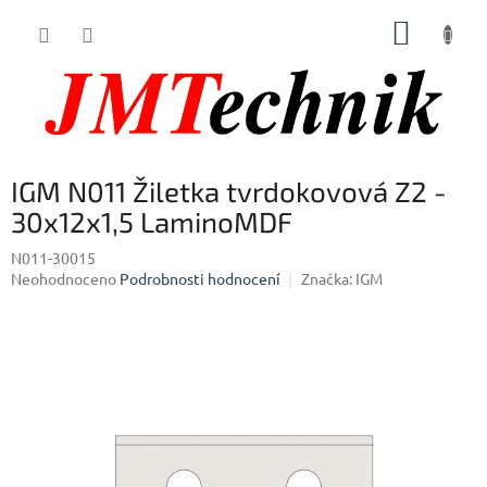
Přejít
NÁKUP
na
obsah
KOŠÍK
IGM N011 Žiletka tvrdokovová Z2 -
30x12x1,5 LaminoMDF
N011-30015
Průměrné
Neohodnoceno
Podrobnosti hodnocení
Značka:
IGM
hodnocení
produktu
je
0,0
z
5
hvězdiček.