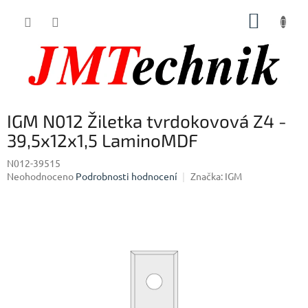
Přejít
NÁKUP
na
obsah
KOŠÍK
IGM N012 Žiletka tvrdokovová Z4 -
39,5x12x1,5 LaminoMDF
N012-39515
Průměrné
Neohodnoceno
Podrobnosti hodnocení
Značka:
IGM
hodnocení
produktu
je
0,0
z
5
hvězdiček.