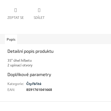
ZEPTAT SE
SDÍLET
Popis
Detailní popis produktu
35° úhel hřbetu
2 upínací otvory
Doplňkové parametry
Kategorie
:
Čtyřbřité
EAN
:
8591761041668
Z
á