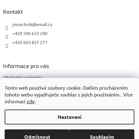
p
a
Kontakt
t
í
jmtechnik
@
email.cz
+420 596 633 290
+420 603 857 271
Informace pro vás
Obchodní podmínky
Podmínky ochrany osobních údajů
Tento web používá soubory cookie. Dalším procházením
tohoto webu vyjadřujete souhlas s jejich používáním.. Více
informací
zde
.
Vytvořil Shoptet
Nastavení
Copyright 2026
JMTechnik
. Všechna práva vyhrazena.
Upravit
Odmítnout
Souhlasím
nastavení cookies