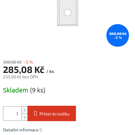
300,08 Kč
–5 %
300,08 Kč
–5 %
285,08 Kč
/ ks
235,60 Kč bez DPH
Měrná
Skladem
(9 ks)
cena:
Přidat do košíku
Detailní informace