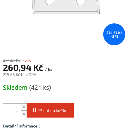
274,67 Kč
–5 %
274,67 Kč
–5 %
260,94 Kč
/ ks
215,65 Kč bez DPH
Měrná
Skladem
(421 ks)
cena:
Přidat do košíku
Detailní informace