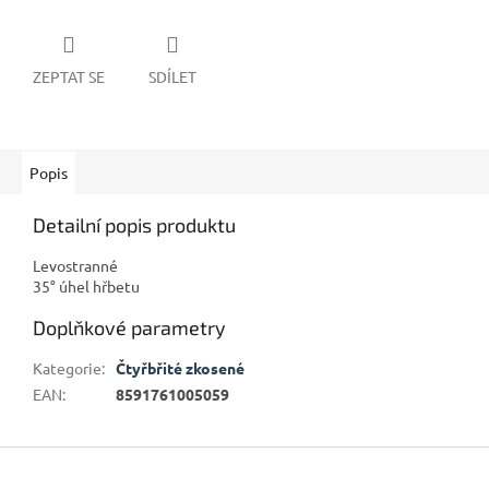
ZEPTAT SE
SDÍLET
Popis
Detailní popis produktu
Levostranné
35° úhel hřbetu
Doplňkové parametry
Kategorie
:
Čtyřbřité zkosené
EAN
:
8591761005059
Z
á