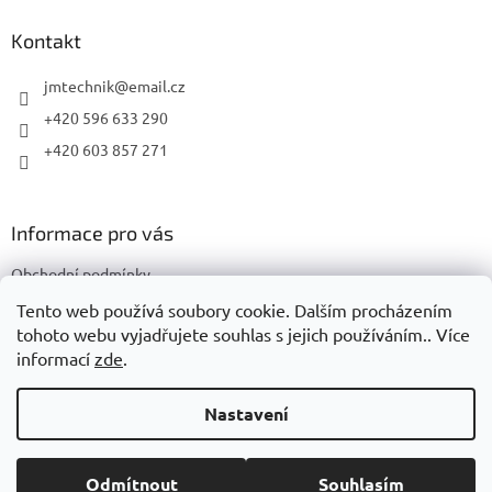
p
a
Kontakt
t
í
jmtechnik
@
email.cz
+420 596 633 290
+420 603 857 271
Informace pro vás
Obchodní podmínky
Podmínky ochrany osobních údajů
Tento web používá soubory cookie. Dalším procházením
tohoto webu vyjadřujete souhlas s jejich používáním.. Více
informací
zde
.
Vytvořil Shoptet
Nastavení
Copyright 2026
JMTechnik
. Všechna práva vyhrazena.
Upravit
Odmítnout
Souhlasím
nastavení cookies