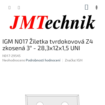
Přejít
NÁKUP
na
obsah
KOŠÍK
IGM N017 Žiletka tvrdokovová Z4
zkosená 3° - 28,3x12x1,5 UNI
N017-29545
Průměrné
Neohodnoceno
Podrobnosti hodnocení
Značka:
IGM
hodnocení
produktu
je
0,0
z
5
hvězdiček.