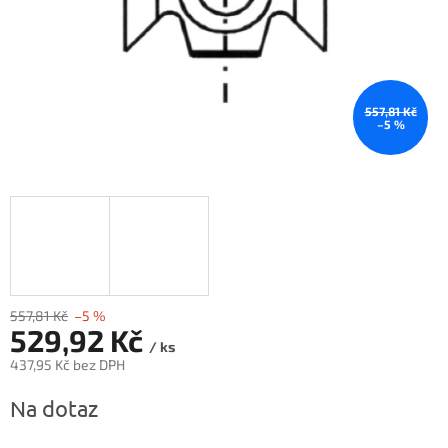
557,81 Kč
–5 %
557,81 Kč
–5 %
529,92 Kč
/ ks
437,95 Kč bez DPH
Měrná
Na dotaz
cena: