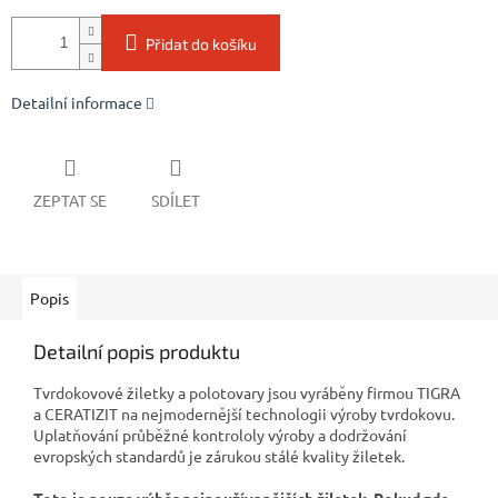
Přidat do košíku
Detailní informace
ZEPTAT SE
SDÍLET
Popis
Detailní popis produktu
Tvrdokovové žiletky a polotovary jsou vyráběny firmou TIGRA
a CERATIZIT na nejmodernější technologii výroby tvrdokovu.
Uplatňování průběžné kontrololy výroby a dodržování
evropských standardů je zárukou stálé kvality žiletek.
Toto je pouze výběr nejpoužívanějších žiletek. Pokud zde