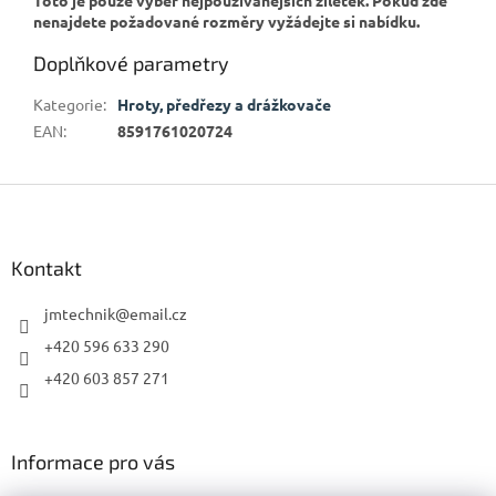
nenajdete požadované rozměry vyžádejte si nabídku.
Doplňkové parametry
Kategorie
:
Hroty, předřezy a drážkovače
EAN
:
8591761020724
Z
á
p
a
Kontakt
t
í
jmtechnik
@
email.cz
+420 596 633 290
+420 603 857 271
Informace pro vás