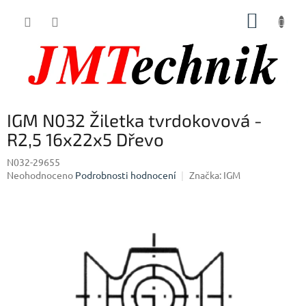
Přejít
NÁKUP
na
obsah
KOŠÍK
IGM N032 Žiletka tvrdokovová -
R2,5 16x22x5 Dřevo
N032-29655
Průměrné
Neohodnoceno
Podrobnosti hodnocení
Značka:
IGM
hodnocení
produktu
je
0,0
z
5
hvězdiček.