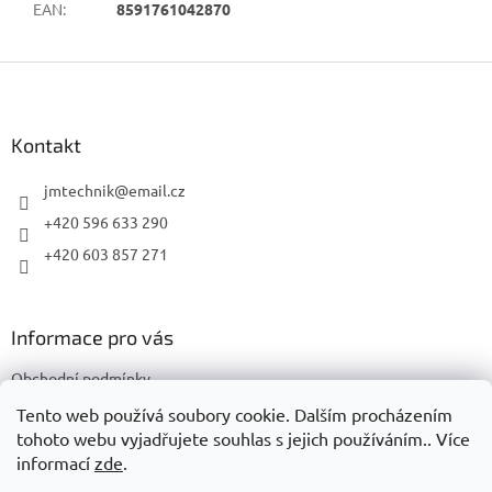
EAN
:
8591761042870
Z
á
p
a
Kontakt
t
í
jmtechnik
@
email.cz
+420 596 633 290
+420 603 857 271
Informace pro vás
Obchodní podmínky
Podmínky ochrany osobních údajů
Tento web používá soubory cookie. Dalším procházením
tohoto webu vyjadřujete souhlas s jejich používáním.. Více
informací
zde
.