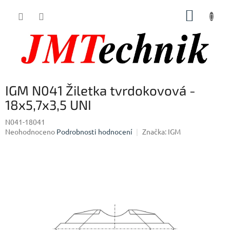
Přejít
NÁKUP
na
obsah
KOŠÍK
IGM N041 Žiletka tvrdokovová -
18x5,7x3,5 UNI
N041-18041
Průměrné
Neohodnoceno
Podrobnosti hodnocení
Značka:
IGM
hodnocení
produktu
je
0,0
z
5
hvězdiček.