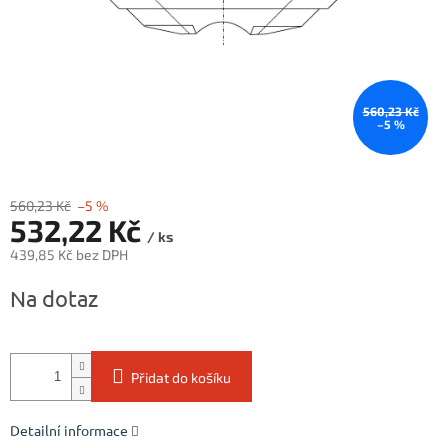
560,23 Kč
–5 %
560,23 Kč
–5 %
532,22 Kč
/ ks
439,85 Kč bez DPH
Měrná
Na dotaz
cena:
Přidat do košíku
Detailní informace