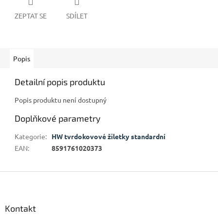
ZEPTAT SE
SDÍLET
Popis
Detailní popis produktu
Popis produktu není dostupný
Doplňkové parametry
Kategorie
:
HW tvrdokovové žiletky standardní
EAN
:
8591761020373
Z
á
p
a
Kontakt