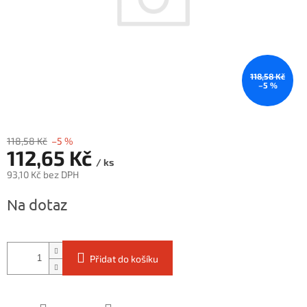
118,58 Kč
–5 %
118,58 Kč
–5 %
112,65 Kč
/ ks
93,10 Kč bez DPH
Měrná
Na dotaz
cena:
Přidat do košíku