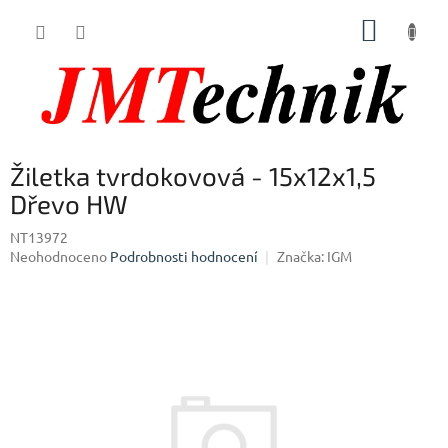
Přejít
NÁKUP
na
obsah
KOŠÍK
Žiletka tvrdokovová - 15x12x1,5
Dřevo HW
NT13972
Průměrné
Neohodnoceno
Podrobnosti hodnocení
Značka:
IGM
hodnocení
produktu
je
0,0
z
5
hvězdiček.