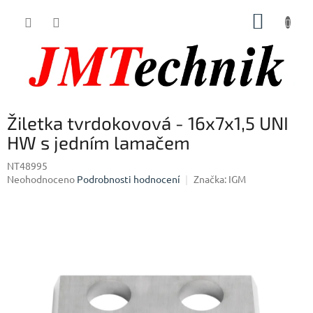
Přejít
NÁKUP
na
obsah
KOŠÍK
Žiletka tvrdokovová - 16x7x1,5 UNI
HW s jedním lamačem
NT48995
Průměrné
Neohodnoceno
Podrobnosti hodnocení
Značka:
IGM
hodnocení
produktu
je
0,0
z
5
hvězdiček.