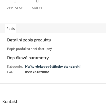
ZEPTAT SE
SDÍLET
Popis
Detailní popis produktu
Popis produktu není dostupný
Doplňkové parametry
Kategorie
:
HW tvrdokovové žiletky standardní
EAN
:
8591761020861
Z
á
p
a
Kontakt