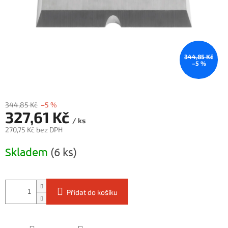
344,85 Kč
–5 %
344,85 Kč
–5 %
327,61 Kč
/ ks
270,75 Kč bez DPH
Měrná
Skladem
(6 ks)
cena:
Přidat do košíku