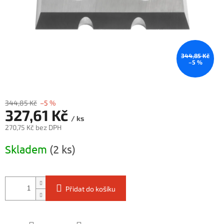
344,85 Kč
–5 %
344,85 Kč
–5 %
327,61 Kč
/ ks
270,75 Kč bez DPH
Měrná
Skladem
(2 ks)
cena:
Přidat do košíku