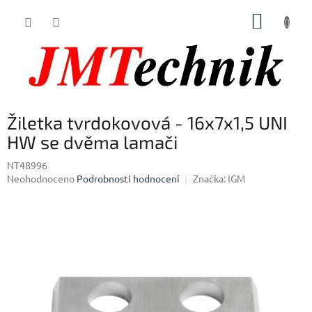
Přejít
NÁKUP
na
obsah
KOŠÍK
Žiletka tvrdokovová - 16x7x1,5 UNI
HW se dvěma lamači
NT48996
Průměrné
Neohodnoceno
Podrobnosti hodnocení
Značka:
IGM
hodnocení
produktu
je
0,0
z
5
hvězdiček.