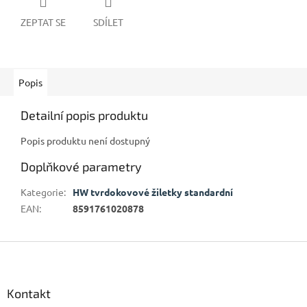
ZEPTAT SE
SDÍLET
Popis
Detailní popis produktu
Popis produktu není dostupný
Doplňkové parametry
Kategorie
:
HW tvrdokovové žiletky standardní
EAN
:
8591761020878
Z
á
p
a
Kontakt